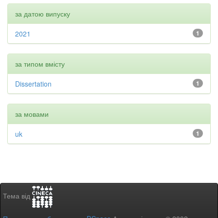
за датою випуску
2021
1
за типом вмісту
Dissertation
1
за мовами
uk
1
Тема від