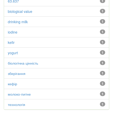
63.637
1
biological value
1
drinking milk
1
iodine
1
kefir
1
yogurt
1
біологічна цінність
1
зберігання
1
кефір
1
молоко-питне
1
технологія
1