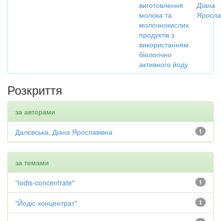
виготовлення
Діана
молока та
Яросла
молочнокислих
продуктів з
використанням
біологічно
активного йоду
Розкриття
за авторами
Далєвська, Діана Ярославівна
1
за темами
"Iodis-concentrate"
1
"Йодіс-концентрат"
1