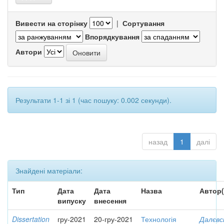
Вивести на сторінку
|
Сортування
Впорядкування
Автори
Результати 1-1 зі 1 (час пошуку: 0.002 секунди).
назад
1
далі
Знайдені матеріали:
Тип
Дата
Дата
Назва
Автор(
випуску
внесення
Dissertation
гру-2021
20-гру-2021
Технологія
Далєвс