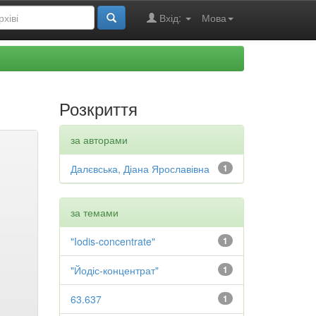
Вхід:
Мова
Розкриття
за авторами
Далєвська, Діана Ярославівна
1
за темами
"Iodis-concentrate"
1
"Йодіс-концентрат"
1
63.637
1