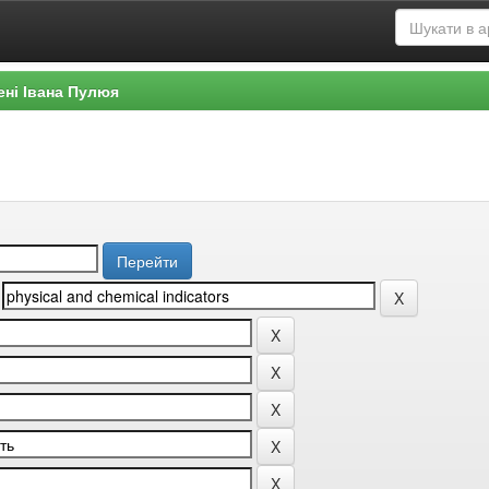
ені Івана Пулюя