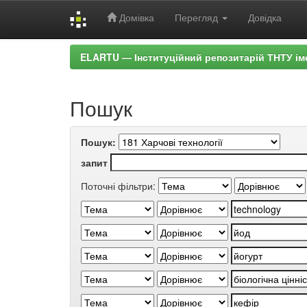
Домівка
Перегляд
Довідка
Skip
ELARTU — Інституційний репозитарій ТНТУ ім
navigation
Пошук
Пошук:
запит
Поточні фільтри: