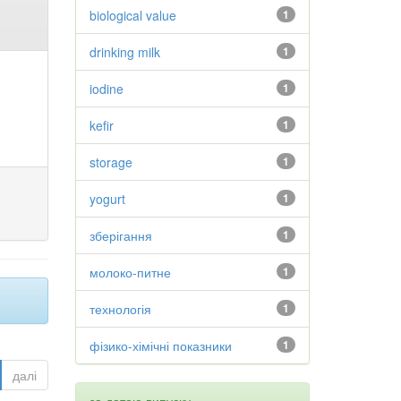
biological value
1
drinking milk
1
iodine
1
kefir
1
storage
1
yogurt
1
зберігання
1
молоко-питне
1
технологія
1
фізико-хімічні показники
1
далі