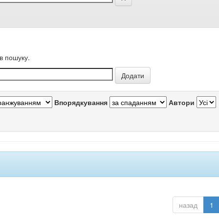
в пошуку.
Впорядкування
Автори
назад
1