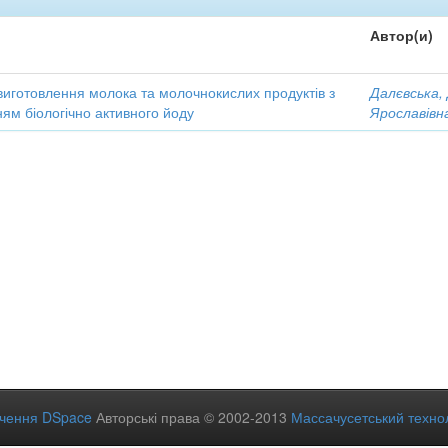
Автор(и)
виготовлення молока та молочнокислих продуктів з
Далєвська,
ям біологічно активного йоду
Ярославівн
ечення DSpace
Авторські права © 2002-2013
Массачусетський технол