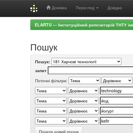
Домівка
Перегляд
Довідка
Skip
ELARTU — Інституційний репозитарій ТНТУ ім
navigation
Пошук
Пошук:
запит
Поточні фільтри:
Почати новий пошук