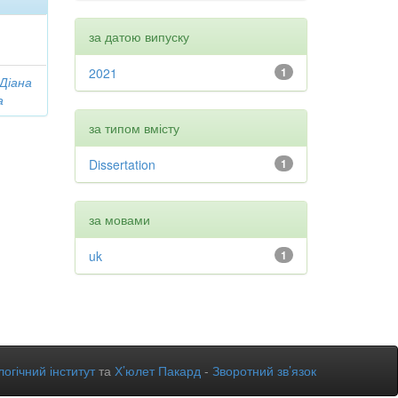
за датою випуску
2021
1
 Діана
а
за типом вмісту
Dissertation
1
за мовами
uk
1
огічний інститут
та
Х’юлет Пакард
-
Зворотний зв’язок