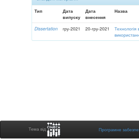
Тип
Дата
Дата
Назва
випуску
внесення
Dissertation
гру-2021
20-гру-2021
Технологія 
використанн
Тема від
Програмне забезп