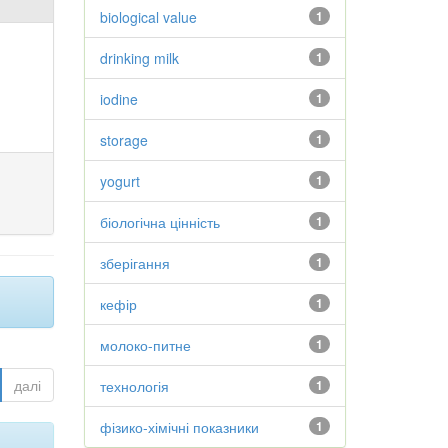
biological value
1
drinking milk
1
iodine
1
storage
1
yogurt
1
біологічна цінність
1
зберігання
1
кефір
1
молоко-питне
1
далі
технологія
1
фізико-хімічні показники
1