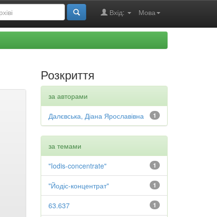
Вхід:
Мова
Розкриття
за авторами
Далєвська, Діана Ярославівна
1
за темами
"Iodis-concentrate"
1
"Йодіс-концентрат"
1
63.637
1