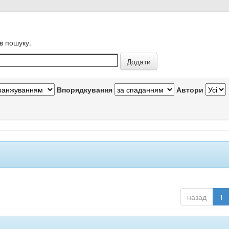
в пошуку.
Впорядкування
Автори
назад
1