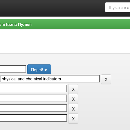
ені Івана Пулюя