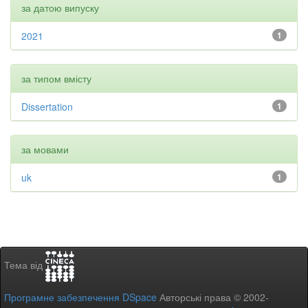
за датою випуску
2021
1
за типом вмісту
Dissertation
1
за мовами
uk
1
Тема від
Програмне забезпечення DSpace
Авторські права © 2002-