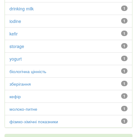
drinking milk
1
iodine
1
kefir
1
storage
1
yogurt
1
біологічна цінність
1
зберігання
1
кефір
1
молоко-питне
1
фізико-хімічні показники
1