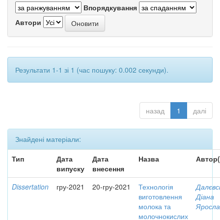
Впорядкування
Автори
Результати 1-1 зі 1 (час пошуку: 0.002 секунди).
назад
1
далі
Знайдені матеріали:
Тип
Дата
Дата
Назва
Автор(
випуску
внесення
Dissertation
гру-2021
20-гру-2021
Технологія
Далєвс
виготовлення
Діана
молока та
Яросла
молочнокислих