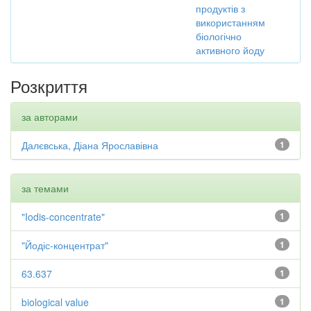
продуктів з
використанням
біологічно
активного йоду
Розкриття
за авторами
Далєвська, Діана Ярославівна
1
за темами
"Iodis-concentrate"
1
"Йодіс-концентрат"
1
63.637
1
biological value
1