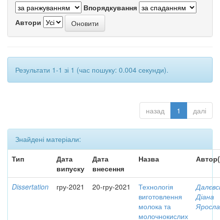
Впорядкування
Автори
Результати 1-1 зі 1 (час пошуку: 0.004 секунди).
назад
1
далі
Знайдені матеріали:
Тип
Дата
Дата
Назва
Автор(
випуску
внесення
Dissertation
гру-2021
20-гру-2021
Технологія
Далєвс
виготовлення
Діана
молока та
Яросла
молочнокислих