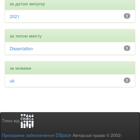
за датою випуску
2021
1
за типом вмісту
Dissertation
1
за мовами
uk
1
Тема від
Програмне забезпечення DSpace
Авторські права © 2002-