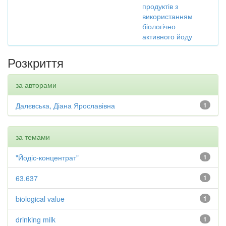
продуктів з
використанням
біологічно
активного йоду
Розкриття
за авторами
Далєвська, Діана Ярославівна
1
за темами
"Йодіс-концентрат"
1
63.637
1
biological value
1
drinking milk
1