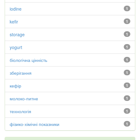
iodine
1
kefir
1
storage
1
yogurt
1
біологічна цінність
1
зберігання
1
кефір
1
молоко-питне
1
технологія
1
фізико-хімічні показники
1