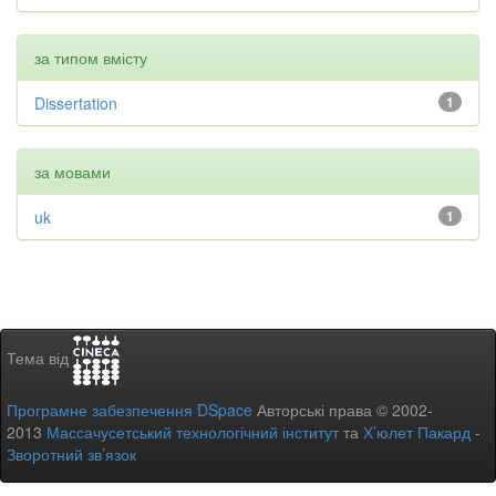
за типом вмісту
Dissertation
1
за мовами
uk
1
Тема від
Програмне забезпечення DSpace
Авторські права © 2002-
2013
Массачусетський технологічний інститут
та
Х’юлет Пакард
-
Зворотний зв’язок