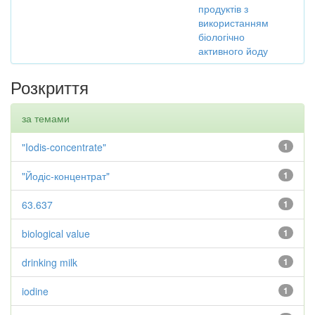
продуктів з
використанням
біологічно
активного йоду
Розкриття
за темами
"Iodis-concentrate"
1
"Йодіс-концентрат"
1
63.637
1
biological value
1
drinking milk
1
iodine
1