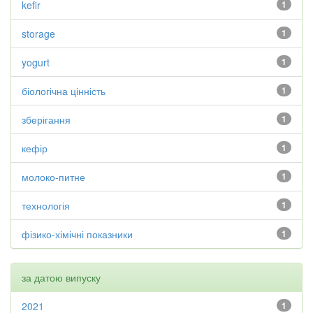
kefir
1
storage
1
yogurt
1
біологічна цінність
1
зберігання
1
кефір
1
молоко-питне
1
технологія
1
фізико-хімічні показники
1
за датою випуску
2021
1