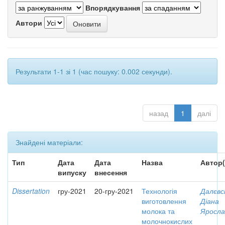
Впорядкування
Автори
Результати 1-1 зі 1 (час пошуку: 0.002 секунди).
назад
1
далі
Знайдені матеріали:
Тип
Дата
Дата
Назва
Автор(
випуску
внесення
Dissertation
гру-2021
20-гру-2021
Технологія
Далєвс
виготовлення
Діана
молока та
Яросла
молочнокислих