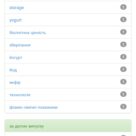
storage
1
yogurt
1
біологічна цінність
1
зберігання
1
йогурт
1
йод
1
кефір
1
технологія
1
фізико-хімічні показники
1
за датою випуску