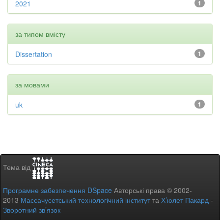
2021
1
за типом вмісту
Dissertation
1
за мовами
uk
1
Тема від
Програмне забезпечення DSpace
Авторські права © 2002-
2013
Массачусетський технологічний інститут
та
Х’юлет Пакард
-
Зворотний зв’язок