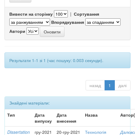
Вивести на сторінку
|
Сортування
Впорядкування
Автори
Результати 1-1 зі 1 (час пошуку: 0.003 секунди).
назад
1
далі
Знайдені матеріали:
Тип
Дата
Дата
Назва
Автор(
випуску
внесення
Dissertation
гру-2021
20-гру-2021
Технологія
Далєвс