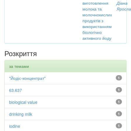
виготовлення
Діана
молока та
Яросла
молочнокислих
продуктів з
використанням
біологічно
активного йоду
Розкриття
за темами
"Йодіс-концентрат"
1
63.637
1
biological value
1
drinking milk
1
iodine
1