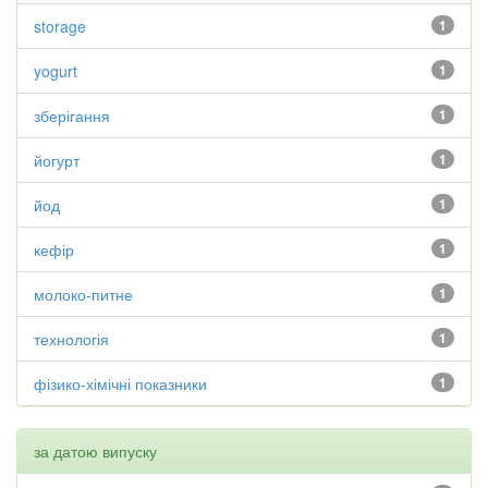
storage
1
yogurt
1
зберігання
1
йогурт
1
йод
1
кефір
1
молоко-питне
1
технологія
1
фізико-хімічні показники
1
за датою випуску