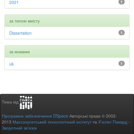
2021
1
за типом вмісту
Dissertation
1
за мовами
uk
1
Тема від
Програмне забезпечення DSpace
Авторські права © 2002-
2013
Массачусетський технологічний інститут
та
Х’юлет Пакард
-
Зворотний зв’язок