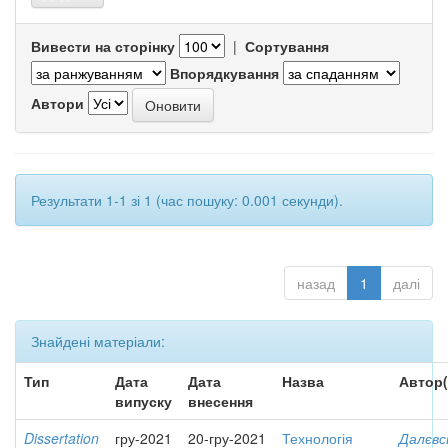
Вивести на сторінку
|
Сортування
Впорядкування
Автори
Результати 1-1 зі 1 (час пошуку: 0.001 секунди).
назад
1
далі
Знайдені матеріали:
Тип
Дата
Дата
Назва
Автор(
випуску
внесення
Dissertation
гру-2021
20-гру-2021
Технологія
Далєвс