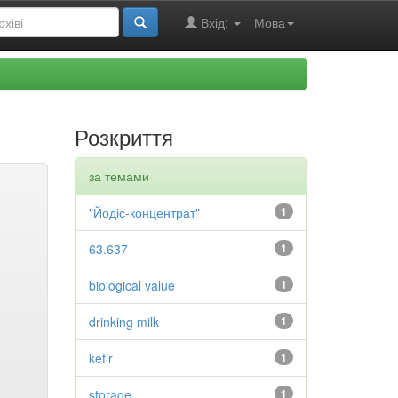
Вхід:
Мова
Розкриття
за темами
"Йодіс-концентрат"
1
63.637
1
biological value
1
drinking milk
1
kefir
1
storage
1