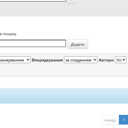
в пошуку.
Впорядкування
Автори
назад
1