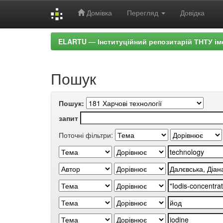
Домівка
Перегляд
Довідка
Skip
ELARTU — Інституційний репозитарій ТНТУ ім
navigation
Пошук
Пошук:
запит
Поточні фільтри: