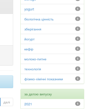
yogurt
1
біологічна цінність
1
зберігання
1
йогурт
1
кефір
1
молоко-питне
1
технологія
1
фізико-хімічні показники
1
за датою випуску
далі
2021
1