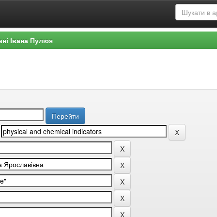
ені Івана Пулюя