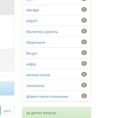
storage
1
yogurt
1
біологічна цінність
1
зберігання
1
йогурт
1
кефір
1
молоко-питне
1
технологія
1
фізико-хімічні показники
1
далі
за датою випуску