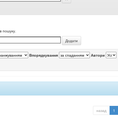
в пошуку.
Впорядкування
Автори
назад
1