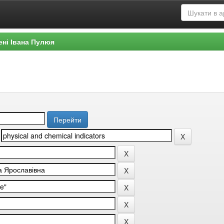
ені Івана Пулюя