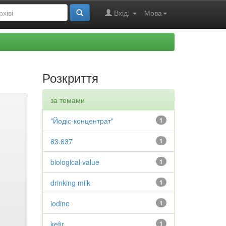
Вхід:
Мова
Розкриття
за темами
"Йодіс-концентрат"
1
63.637
1
biological value
1
drinking milk
1
iodine
1
kefir
1