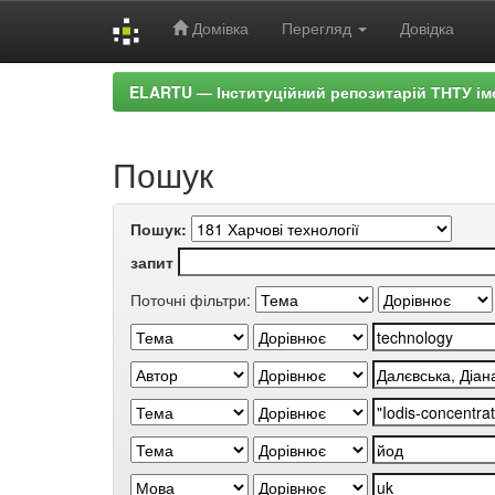
Домівка
Перегляд
Довідка
Skip
ELARTU — Інституційний репозитарій ТНТУ ім
navigation
Пошук
Пошук:
запит
Поточні фільтри: