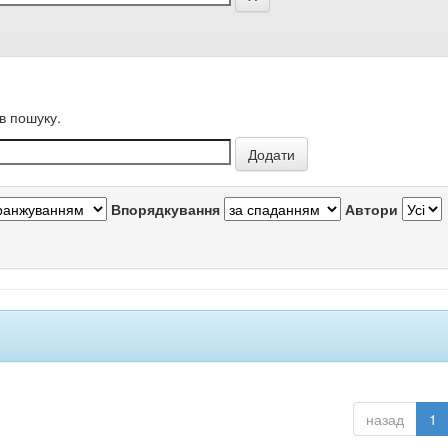
в пошуку.
Впорядкування
Автори
назад
1