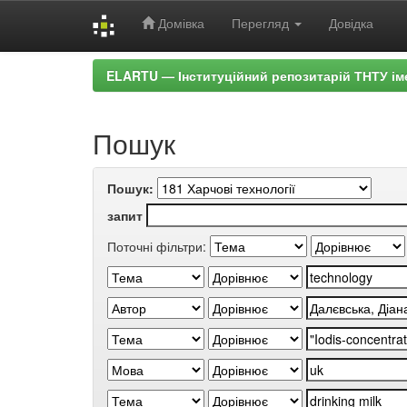
Домівка
Перегляд
Довідка
Skip
ELARTU — Інституційний репозитарій ТНТУ ім
navigation
Пошук
Пошук:
запит
Поточні фільтри: