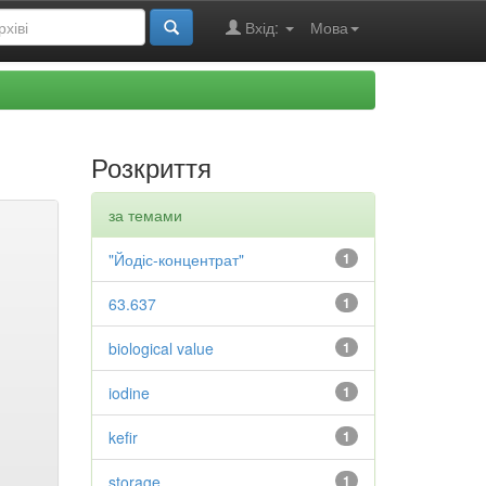
Вхід:
Мова
Розкриття
за темами
"Йодіс-концентрат"
1
63.637
1
biological value
1
iodine
1
kefir
1
storage
1