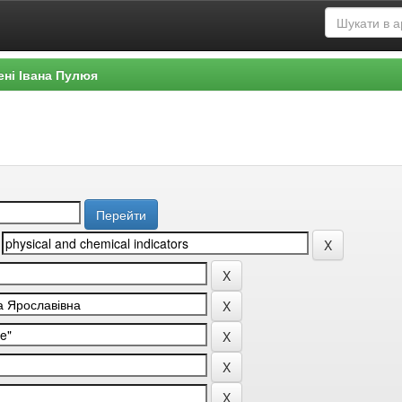
ені Івана Пулюя