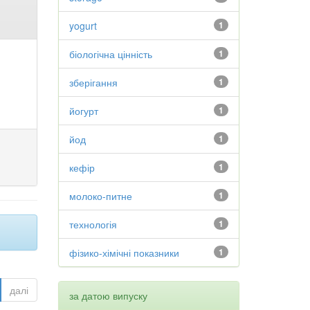
yogurt
1
біологічна цінність
1
зберігання
1
йогурт
1
йод
1
кефір
1
молоко-питне
1
технологія
1
фізико-хімічні показники
1
далі
за датою випуску