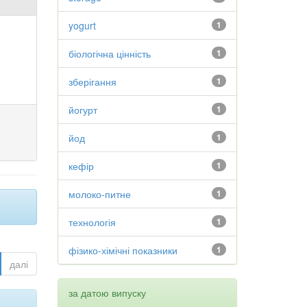
yogurt
1
біологічна цінність
1
зберігання
1
йогурт
1
йод
1
кефір
1
молоко-питне
1
технологія
1
фізико-хімічні показники
1
далі
за датою випуску