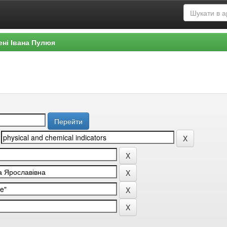
ені Івана Пулюя