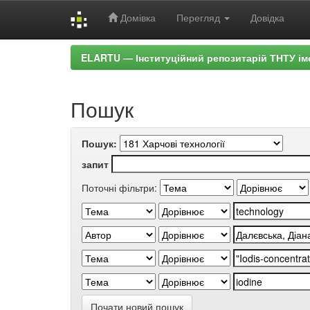
Домівка
Перегляд
Довідка
Skip
ELARTU — Інституційний репозитарій ТНТУ ім
navigation
Пошук
Пошук:
запит
Поточні фільтри:
Почати новий пошук