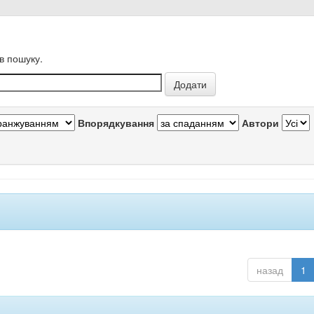
в пошуку.
Впорядкування
Автори
назад
1