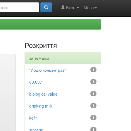
Вхід:
Мова
Розкриття
за темами
"Йодіс-концентрат"
1
63.637
1
biological value
1
drinking milk
1
kefir
1
storage
1