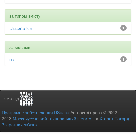
за типом вмісту
Dissertation
1
за мовами
uk
1
Тема від
Програмне забезпечення DSpace
Авторські права © 2002-
2013
Массачусетський технологічний інститут
та
Х’юлет Пакард
-
Зворотний зв’язок