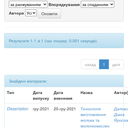
Впорядкування
Автори
Результати 1-1 зі 1 (час пошуку: 0.001 секунди).
назад
1
далі
Знайдені матеріали:
Тип
Дата
Дата
Назва
Автор(
випуску
внесення
Dissertation
гру-2021
20-гру-2021
Технологія
Далєвс
виготовлення
Діана
молока та
Яросла
молочнокислих