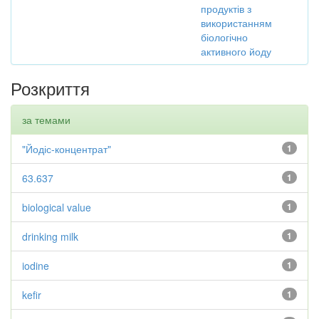
продуктів з
використанням
біологічно
активного йоду
Розкриття
за темами
"Йодіс-концентрат"
1
63.637
1
biological value
1
drinking milk
1
iodine
1
kefir
1