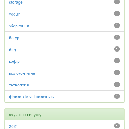
storage
1
yogurt
1
зберігання
1
йогурт
1
йод
1
кефір
1
молоко-питне
1
технологія
1
фізико-хімічні показники
1
за датою випуску
2021
1