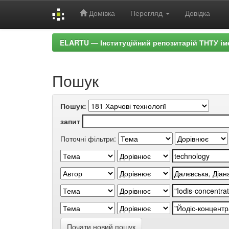
Домівка
Перегляд
Довідка
Skip
ELARTU — Інституційний репозитарій ТНТУ ім
navigation
Пошук
Пошук:
запит
Поточні фільтри:
Почати новий пошук