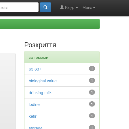
Вхід:
Мова
Розкриття
за темами
63.637
1
biological value
1
drinking milk
1
iodine
1
kefir
1
storage
1