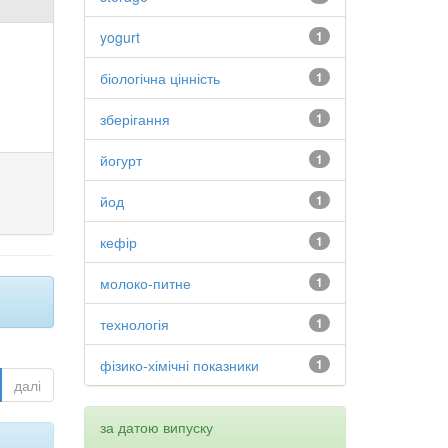
yogurt
1
біологічна цінність
1
зберігання
1
йогурт
1
йод
1
кефір
1
молоко-питне
1
технологія
1
фізико-хімічні показники
1
далі
за датою випуску