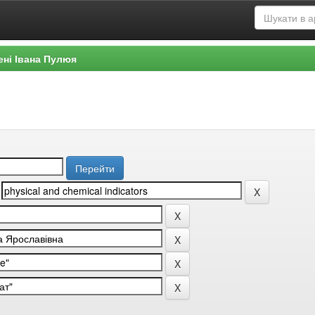
ені Івана Пулюя