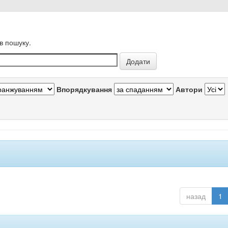
в пошуку.
Впорядкування
Автори
назад
1