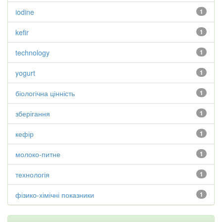
iodine
1
kefir
1
technology
1
yogurt
1
біологічна цінність
1
зберігання
1
кефір
1
молоко-питне
1
технологія
1
фізико-хімічні показники
1