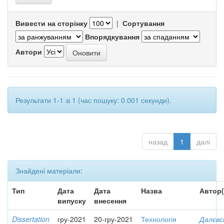
Вивести на сторінку
|
Сортування
Впорядкування
Автори
Результати 1-1 зі 1 (час пошуку: 0.001 секунди).
назад
1
далі
Знайдені матеріали:
Тип
Дата
Дата
Назва
Автор(
випуску
внесення
Dissertation
гру-2021
20-гру-2021
Технологія
Далєвс