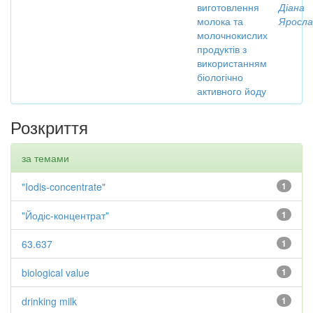
виготовлення
Діана
молока та
Яросла
молочнокислих
продуктів з
використанням
біологічно
активного йоду
Розкриття
за темами
"Iodis-concentrate"
1
"Йодіс-концентрат"
1
63.637
1
biological value
1
drinking milk
1