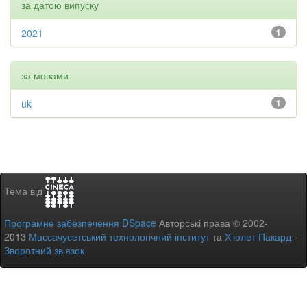
за датою випуску
2021
1
за мовами
uk
1
Тема від
Програмне забезпечення DSpace
Авторські права © 2002-
2013
Массачусетський технологічний інститут
та
Х’юлет Пакард
-
Зворотний зв’язок