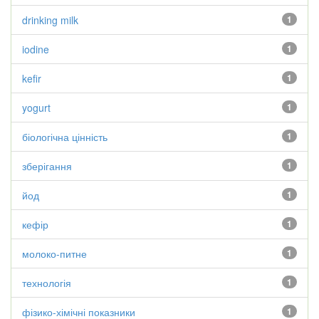
drinking milk
1
iodine
1
kefir
1
yogurt
1
біологічна цінність
1
зберігання
1
йод
1
кефір
1
молоко-питне
1
технологія
1
фізико-хімічні показники
1