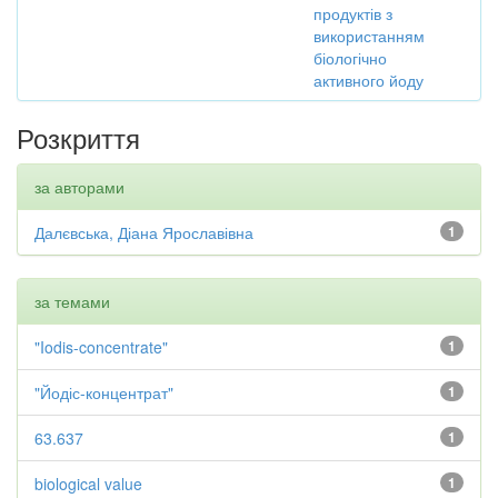
продуктів з
використанням
біологічно
активного йоду
Розкриття
за авторами
Далєвська, Діана Ярославівна
1
за темами
"Iodis-concentrate"
1
"Йодіс-концентрат"
1
63.637
1
biological value
1