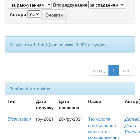
Впорядкування
Автори
Результати 1-1 зі 1 (час пошуку: 0.001 секунди).
назад
1
далі
Знайдені матеріали:
Тип
Дата
Дата
Назва
Автор(
випуску
внесення
Dissertation
гру-2021
20-гру-2021
Технологія
Далєвс
виготовлення
Діана
молока та
Яросла
молочнокислих