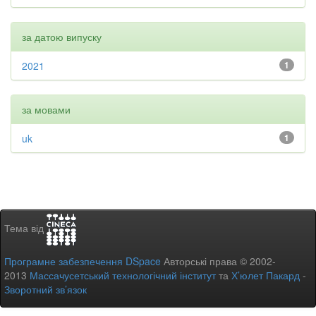
за датою випуску
2021
1
за мовами
uk
1
Тема від
Програмне забезпечення DSpace
Авторські права © 2002-
2013
Массачусетський технологічний інститут
та
Х’юлет Пакард
-
Зворотний зв’язок