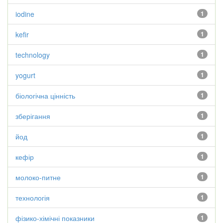
iodine
1
kefir
1
technology
1
yogurt
1
біологічна цінність
1
зберігання
1
йод
1
кефір
1
молоко-питне
1
технологія
1
фізико-хімічні показники
1