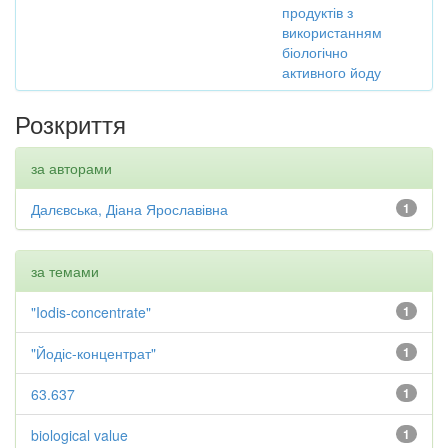
продуктів з
використанням
біологічно
активного йоду
Розкриття
за авторами
Далєвська, Діана Ярославівна
1
за темами
"Iodis-concentrate"
1
"Йодіс-концентрат"
1
63.637
1
biological value
1