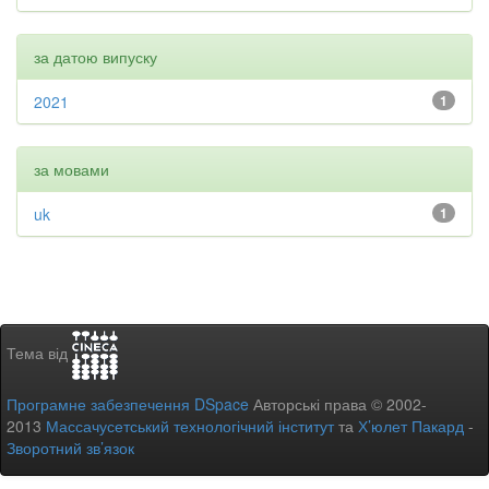
за датою випуску
2021
1
за мовами
uk
1
Тема від
Програмне забезпечення DSpace
Авторські права © 2002-
2013
Массачусетський технологічний інститут
та
Х’юлет Пакард
-
Зворотний зв’язок