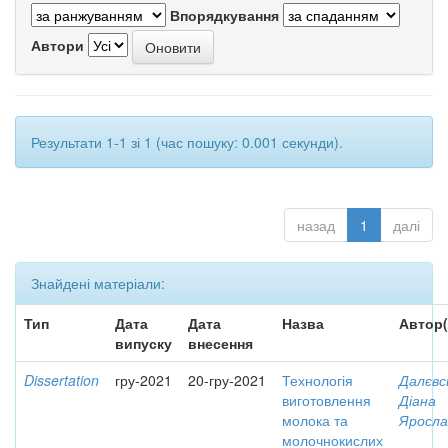
Впорядкування
Автори
Результати 1-1 зі 1 (час пошуку: 0.001 секунди).
назад
1
далі
Знайдені матеріали:
Тип
Дата
Дата
Назва
Автор(
випуску
внесення
Dissertation
гру-2021
20-гру-2021
Технологія
Далєвс
виготовлення
Діана
молока та
Яросла
молочнокислих