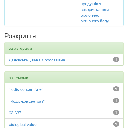
продуктів з
використанням
біологічно
активного йоду
Розкриття
за авторами
Далєвська, Діана Ярославівна
1
за темами
"Iodis-concentrate"
1
"Йодіс-концентрат"
1
63.637
1
biological value
1