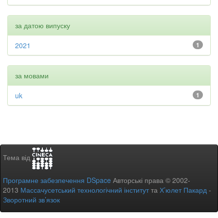
за датою випуску
2021
1
за мовами
uk
1
Тема від
Програмне забезпечення DSpace
Авторські права © 2002-
2013
Массачусетський технологічний інститут
та
Х’юлет Пакард
-
Зворотний зв’язок