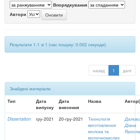
Впорядкування
Автори
Результати 1-1 зі 1 (час пошуку: 0.002 секунди).
назад
1
далі
Знайдені матеріали:
Тип
Дата
Дата
Назва
Автор(
випуску
внесення
Dissertation
гру-2021
20-гру-2021
Технологія
Далєвс
виготовлення
Діана
молока та
Яросла
молочнокислих