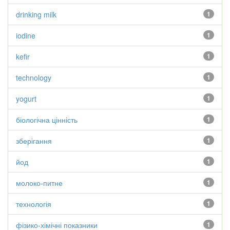
drinking milk
1
iodine
1
kefir
1
technology
1
yogurt
1
біологічна цінність
1
зберігання
1
йод
1
молоко-питне
1
технологія
1
фізико-хімічні показники
1