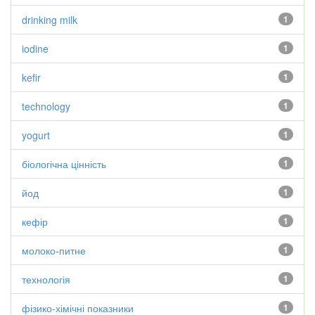
drinking milk
1
iodine
1
kefir
1
technology
1
yogurt
1
біологічна цінність
1
йод
1
кефір
1
молоко-питне
1
технологія
1
фізико-хімічні показники
1