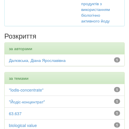
продуктів з
використанням
біологічно
активного йоду
Розкриття
за авторами
Далєвська, Діана Ярославівна
1
за темами
"Iodis-concentrate"
1
"Йодіс-концентрат"
1
63.637
1
biological value
1