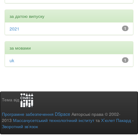
за датою випуску
2021
1
за мовами
uk
1
Тема від
Програмне забезпечення DSpace
Авторські права © 2002-
2013
Массачусетський технологічний інститут
та
Х’юлет Пакард
-
Зворотний зв’язок