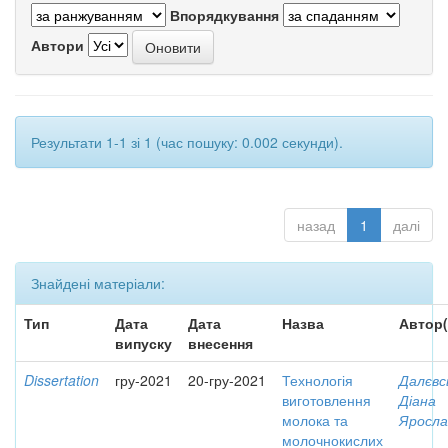
Впорядкування
Автори
Результати 1-1 зі 1 (час пошуку: 0.002 секунди).
назад
1
далі
Знайдені матеріали:
Тип
Дата
Дата
Назва
Автор(
випуску
внесення
Dissertation
гру-2021
20-гру-2021
Технологія
Далєвс
виготовлення
Діана
молока та
Яросла
молочнокислих