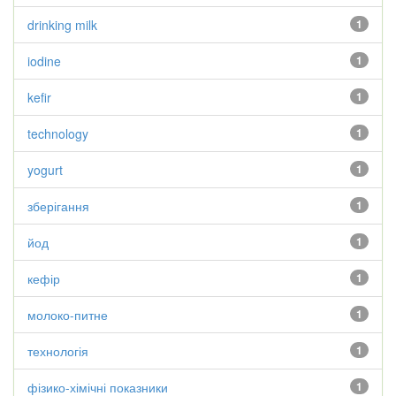
drinking milk
1
iodine
1
kefir
1
technology
1
yogurt
1
зберігання
1
йод
1
кефір
1
молоко-питне
1
технологія
1
фізико-хімічні показники
1