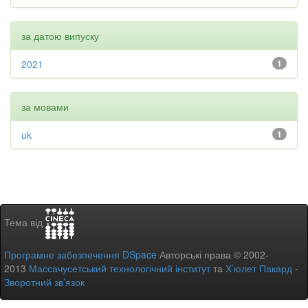
за датою випуску
2021
1
за мовами
uk
1
Тема від
Програмне забезпечення DSpace
Авторські права © 2002-
2013
Массачусетський технологічний інститут
та
Х’юлет Пакард
-
Зворотний зв’язок