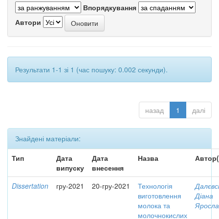
Впорядкування
Автори
Результати 1-1 зі 1 (час пошуку: 0.002 секунди).
назад
1
далі
Знайдені матеріали:
Тип
Дата
Дата
Назва
Автор(
випуску
внесення
Dissertation
гру-2021
20-гру-2021
Технологія
Далєвс
виготовлення
Діана
молока та
Яросла
молочнокислих