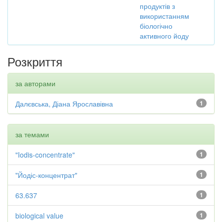
продуктів з
використанням
біологічно
активного йоду
Розкриття
за авторами
Далєвська, Діана Ярославівна
1
за темами
"Iodis-concentrate"
1
"Йодіс-концентрат"
1
63.637
1
biological value
1