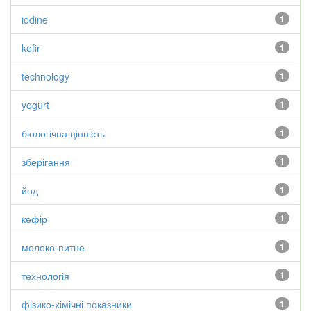
iodine
1
kefir
1
technology
1
yogurt
1
біологічна цінність
1
зберігання
1
йод
1
кефір
1
молоко-питне
1
технологія
1
фізико-хімічні показники
1