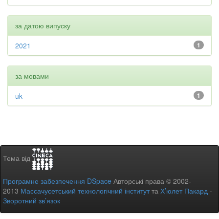
за датою випуску
2021
1
за мовами
uk
1
Тема від
Програмне забезпечення DSpace
Авторські права © 2002-
2013
Массачусетський технологічний інститут
та
Х’юлет Пакард
-
Зворотний зв’язок