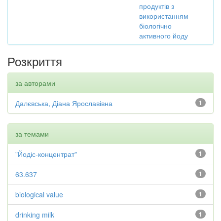
продуктів з
використанням
біологічно
активного йоду
Розкриття
за авторами
Далєвська, Діана Ярославівна
1
за темами
"Йодіс-концентрат"
1
63.637
1
biological value
1
drinking milk
1