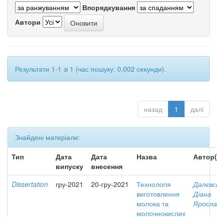
Впорядкування
Автори
Результати 1-1 зі 1 (час пошуку: 0.002 секунди).
назад
1
далі
Знайдені матеріали:
Тип
Дата
Дата
Назва
Автор(
випуску
внесення
Dissertation
гру-2021
20-гру-2021
Технологія
Далєвс
виготовлення
Діана
молока та
Яросла
молочнокислих