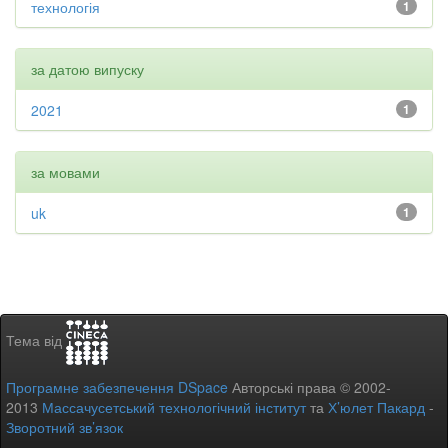
технологія
1
за датою випуску
2021
1
за мовами
uk
1
Тема від
Програмне забезпечення DSpace
Авторські права © 2002-
2013
Массачусетський технологічний інститут
та
Х’юлет Пакард
-
Зворотний зв’язок