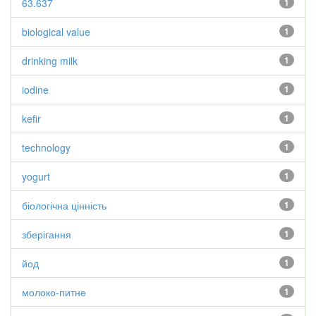
63.637
1
biological value
1
drinking milk
1
iodine
1
kefir
1
technology
1
yogurt
1
біологічна цінність
1
зберігання
1
йод
1
молоко-питне
1