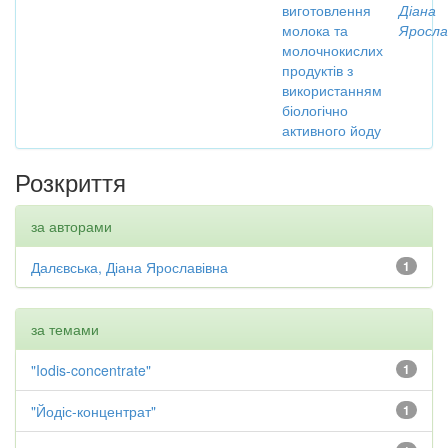
виготовлення
Діана
молока та
Яросла
молочнокислих
продуктів з
використанням
біологічно
активного йоду
Розкриття
за авторами
Далєвська, Діана Ярославівна
1
за темами
"Iodis-concentrate"
1
"Йодіс-концентрат"
1