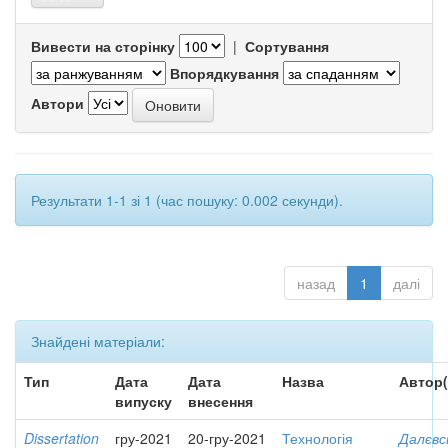
Вивести на сторінку
|
Сортування
Впорядкування
Автори
Результати 1-1 зі 1 (час пошуку: 0.002 секунди).
назад
1
далі
Знайдені матеріали:
Тип
Дата
Дата
Назва
Автор(
випуску
внесення
Dissertation
гру-2021
20-гру-2021
Технологія
Далєвс