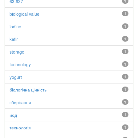
63.637
1
biological value
1
iodine
1
kefir
1
storage
1
technology
1
yogurt
1
біологічна цінність
1
зберігання
1
йод
1
технологія
1