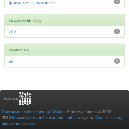
фізико-хімічні показники
1
за датою випуску
2021
1
за мовами
uk
1
Тема від
Програмне забезпечення DSpace
Авторські права © 2002-
2013
Массачусетський технологічний інститут
та
Х’юлет Пакард
-
Зворотний зв’язок