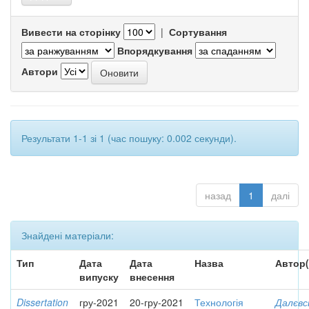
Вивести на сторінку
|
Сортування
Впорядкування
Автори
Результати 1-1 зі 1 (час пошуку: 0.002 секунди).
назад
1
далі
Знайдені матеріали:
Тип
Дата
Дата
Назва
Автор(
випуску
внесення
Dissertation
гру-2021
20-гру-2021
Технологія
Далєвс