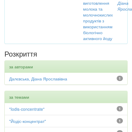
виготовлення
Діана
молока та
Яросла
молочнокислих
продуктів з
використанням
біологічно
активного йоду
Розкриття
за авторами
Далєвська, Діана Ярославівна
1
за темами
"Iodis-concentrate"
1
"Йодіс-концентрат"
1