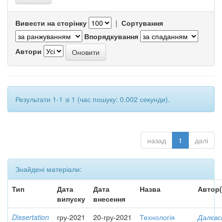
Вивести на сторінку
|
Сортування
Впорядкування
Автори
Результати 1-1 зі 1 (час пошуку: 0.002 секунди).
назад
1
далі
Знайдені матеріали:
Тип
Дата
Дата
Назва
Автор(
випуску
внесення
Dissertation
гру-2021
20-гру-2021
Технологія
Далєвс