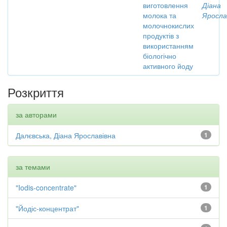
виготовлення
Діана
молока та
Яросла
молочнокислих
продуктів з
використанням
біологічно
активного йоду
Розкриття
за авторами
Далєвська, Діана Ярославівна
1
за темами
"Iodis-concentrate"
1
"Йодіс-концентрат"
1