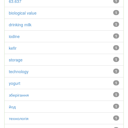
63.637
1
biological value
1
drinking milk
1
iodine
1
kefir
1
storage
1
technology
1
yogurt
1
зберігання
1
йод
1
технологія
1