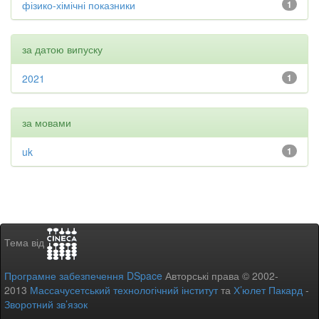
фізико-хімічні показники
1
за датою випуску
2021
1
за мовами
uk
1
Тема від
Програмне забезпечення DSpace
Авторські права © 2002-
2013
Массачусетський технологічний інститут
та
Х’юлет Пакард
-
Зворотний зв’язок