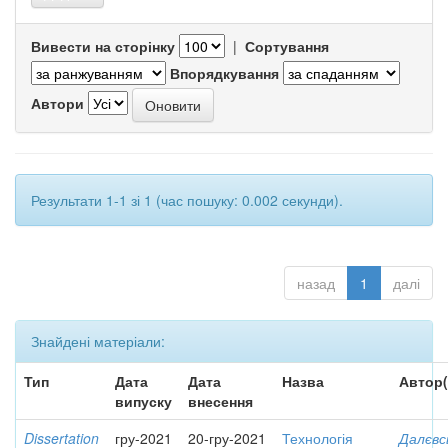
Вивести на сторінку
|
Сортування
Впорядкування
Автори
Результати 1-1 зі 1 (час пошуку: 0.002 секунди).
назад
1
далі
Знайдені матеріали:
Тип
Дата
Дата
Назва
Автор(
випуску
внесення
Dissertation
гру-2021
20-гру-2021
Технологія
Далєвс