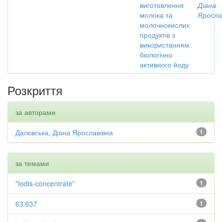
виготовлення
Діана
молока та
Яросла
молочнокислих
продуктів з
використанням
біологічно
активного йоду
Розкриття
за авторами
Далєвська, Діана Ярославівна
1
за темами
"Iodis-concentrate"
1
63.637
1