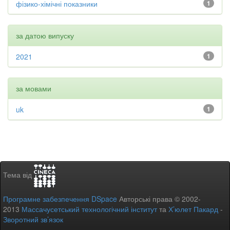
фізико-хімічні показники
1
за датою випуску
2021
1
за мовами
uk
1
Тема від
Програмне забезпечення DSpace
Авторські права © 2002-
2013
Массачусетський технологічний інститут
та
Х’юлет Пакард
-
Зворотний зв’язок