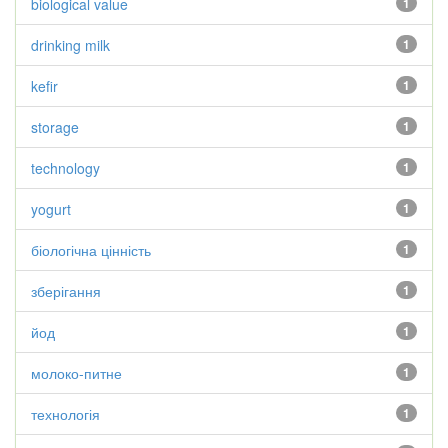
biological value
1
drinking milk
1
kefir
1
storage
1
technology
1
yogurt
1
біологічна цінність
1
зберігання
1
йод
1
молоко-питне
1
технологія
1