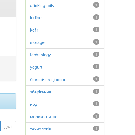
drinking milk
1
iodine
1
kefir
1
storage
1
technology
1
yogurt
1
біологічна цінність
1
зберігання
1
йод
1
молоко-питне
1
далі
технологія
1