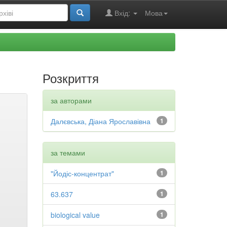
Вхід:
Мова
Розкриття
за авторами
Далєвська, Діана Ярославівна
1
за темами
"Йодіс-концентрат"
1
63.637
1
biological value
1