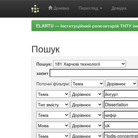
Домівка
Перегляд
Довідка
Skip
ELARTU — Інституційний репозитарій ТНТУ ім
navigation
Пошук
Пошук:
запит
Поточні фільтри: