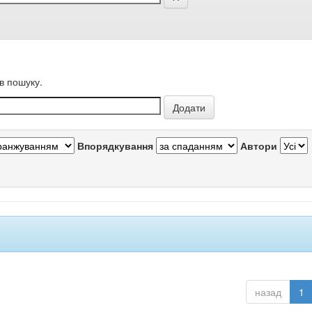
в пошуку.
Впорядкування
Автори
назад
1