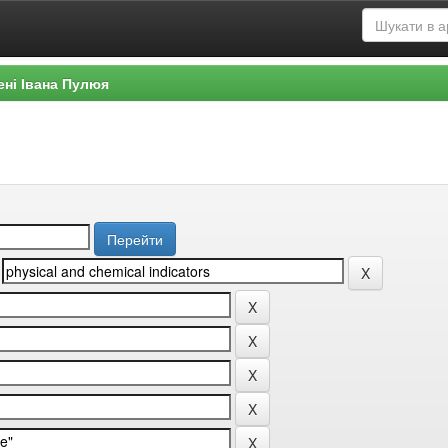
ені Івана Пулюя