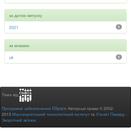
за датою випуску
2021
1
за мовами
uk
1
Тема від
Програмне забезпечення DSpace
Авторські права © 2002-
2013
Массачусетський технологічний інститут
та
Х’юлет Пакард
-
Зворотний зв’язок