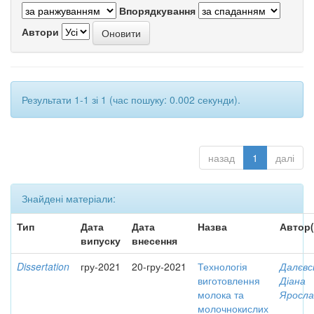
Впорядкування
Автори
Результати 1-1 зі 1 (час пошуку: 0.002 секунди).
назад
1
далі
Знайдені матеріали:
Тип
Дата
Дата
Назва
Автор(
випуску
внесення
Dissertation
гру-2021
20-гру-2021
Технологія
Далєвс
виготовлення
Діана
молока та
Яросла
молочнокислих