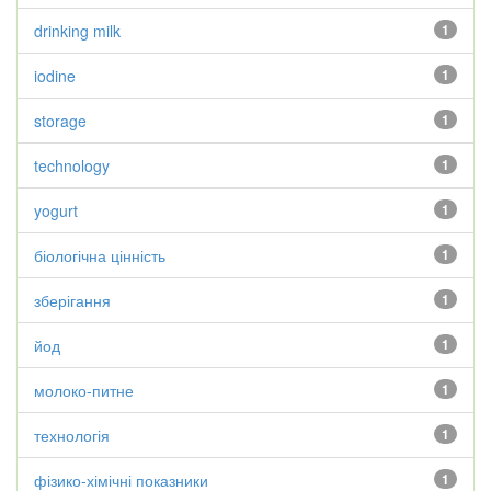
drinking milk
1
iodine
1
storage
1
technology
1
yogurt
1
біологічна цінність
1
зберігання
1
йод
1
молоко-питне
1
технологія
1
фізико-хімічні показники
1