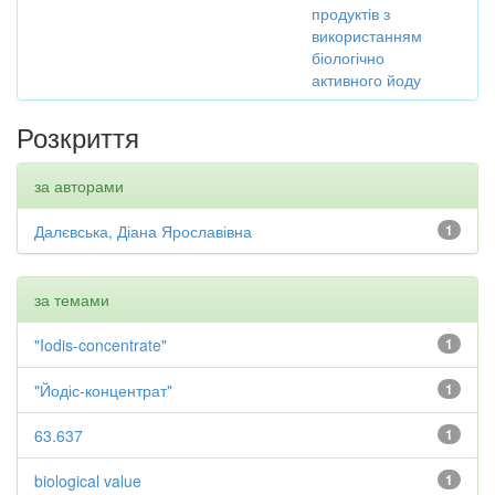
продуктів з
використанням
біологічно
активного йоду
Розкриття
за авторами
Далєвська, Діана Ярославівна
1
за темами
"Iodis-concentrate"
1
"Йодіс-концентрат"
1
63.637
1
biological value
1