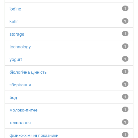
iodine
1
kefir
1
storage
1
technology
1
yogurt
1
біологічна цінність
1
зберігання
1
йод
1
молоко-питне
1
технологія
1
фізико-хімічні показники
1