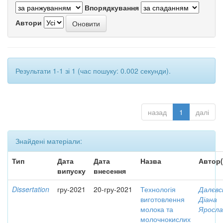
Впорядкування
Автори
Результати 1-1 зі 1 (час пошуку: 0.002 секунди).
назад
1
далі
Знайдені матеріали:
Тип
Дата
Дата
Назва
Автор(
випуску
внесення
Dissertation
гру-2021
20-гру-2021
Технологія
Далєвс
виготовлення
Діана
молока та
Яросла
молочнокислих