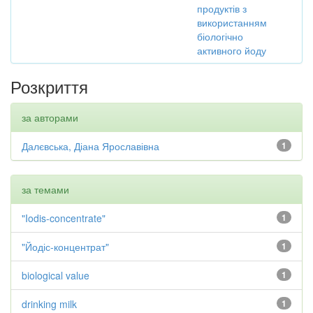
продуктів з
використанням
біологічно
активного йоду
Розкриття
за авторами
Далєвська, Діана Ярославівна
1
за темами
"Iodis-concentrate"
1
"Йодіс-концентрат"
1
biological value
1
drinking milk
1