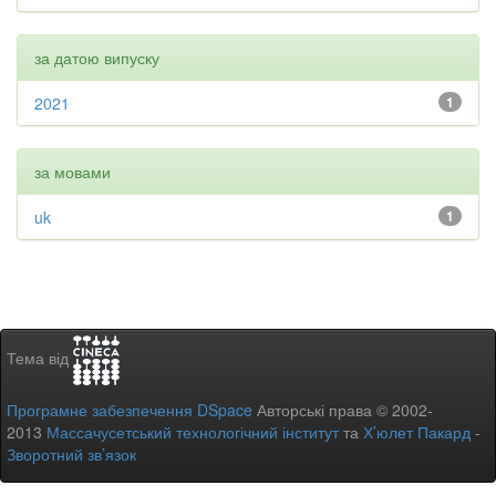
за датою випуску
2021
1
за мовами
uk
1
Тема від
Програмне забезпечення DSpace
Авторські права © 2002-
2013
Массачусетський технологічний інститут
та
Х’юлет Пакард
-
Зворотний зв’язок