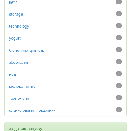
kefir
1
storage
1
technology
1
yogurt
1
біологічна цінність
1
зберігання
1
йод
1
молоко-питне
1
технологія
1
фізико-хімічні показники
1
за датою випуску