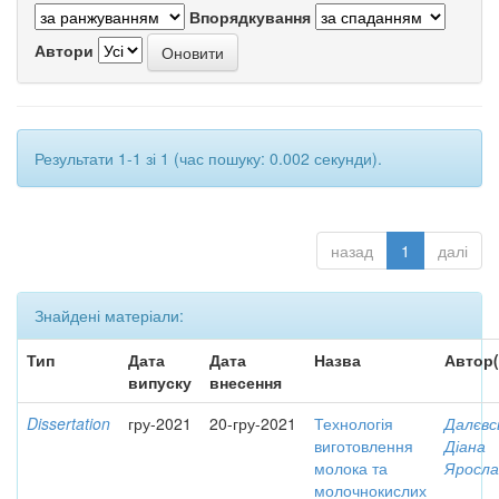
Впорядкування
Автори
Результати 1-1 зі 1 (час пошуку: 0.002 секунди).
назад
1
далі
Знайдені матеріали:
Тип
Дата
Дата
Назва
Автор(
випуску
внесення
Dissertation
гру-2021
20-гру-2021
Технологія
Далєвс
виготовлення
Діана
молока та
Яросла
молочнокислих