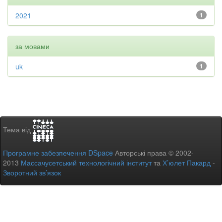
2021
1
за мовами
uk
1
Тема від
Програмне забезпечення DSpace
Авторські права © 2002-
2013
Массачусетський технологічний інститут
та
Х’юлет Пакард
-
Зворотний зв’язок