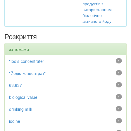
продуктів з
використанням
біологічно
активного йоду
Розкриття
за темами
"Iodis-concentrate"
1
"Йодіс-концентрат"
1
63.637
1
biological value
1
drinking milk
1
iodine
1