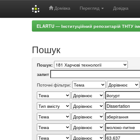
Домівка
Перегляд
Довідка
Skip
ELARTU — Інституційний репозитарій ТНТУ ім
navigation
Пошук
Пошук:
запит
Поточні фільтри: