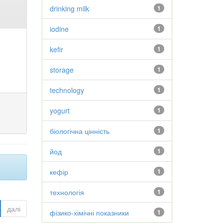
drinking milk
1
iodine
1
kefir
1
storage
1
technology
1
yogurt
1
біологічна цінність
1
йод
1
кефір
1
технологія
1
далі
фізико-хімічні показники
1