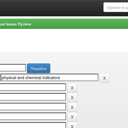
ені Івана Пулюя