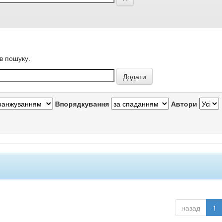
в пошуку.
Впорядкування
Автори
назад
1