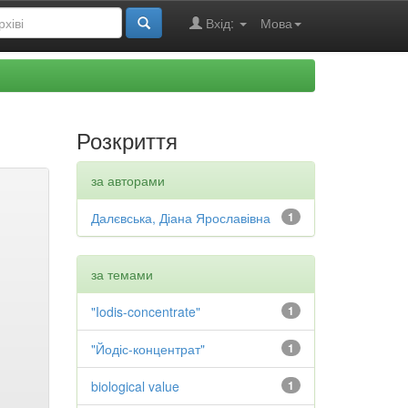
Вхід:
Мова
Розкриття
за авторами
Далєвська, Діана Ярославівна
1
за темами
"Iodis-concentrate"
1
"Йодіс-концентрат"
1
biological value
1