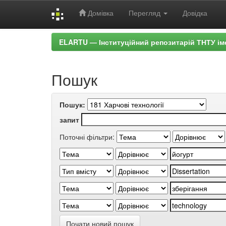
Домівка
Перегляд
Довідка
Skip
ELARTU — Інституційний репозитарій ТНТУ ім
navigation
Пошук
Пошук:
запит
Поточні фільтри:
Почати новий пошук