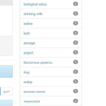
biological value
1
drinking milk
1
iodine
1
kefir
1
storage
1
yogurt
1
біологічна цінність
1
йод
1
кефір
1
далі
молоко-питне
1
технологія
1