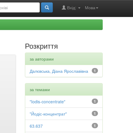
Вхід:
Мова
Розкриття
за авторами
Далєвська, Діана Ярославівна
1
за темами
"Iodis-concentrate"
1
"Йодіс-концентрат"
1
63.637
1