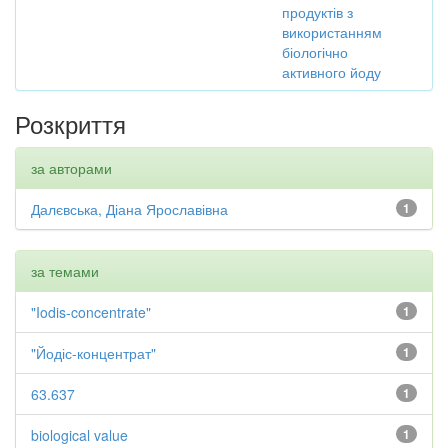
продуктів з
використанням
біологічно
активного йоду
Розкриття
за авторами
Далєвська, Діана Ярославівна
1
за темами
"Iodis-concentrate"
1
"Йодіс-концентрат"
1
63.637
1
biological value
1