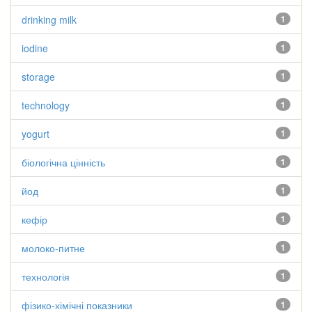
drinking milk
1
iodine
1
storage
1
technology
1
yogurt
1
біологічна цінність
1
йод
1
кефір
1
молоко-питне
1
технологія
1
фізико-хімічні показники
1