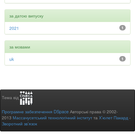
за датою випуску
2021
1
за мовами
uk
1
Тема від
Програмне забезпечення DSpace
Авторські права © 2002-
2013
Массачусетський технологічний інститут
та
Х’юлет Пакард
-
Зворотний зв’язок