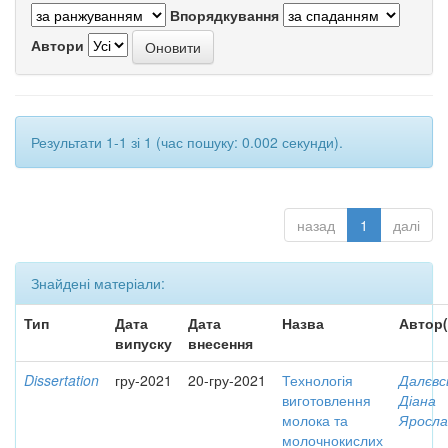
Впорядкування
Автори
Результати 1-1 зі 1 (час пошуку: 0.002 секунди).
назад
1
далі
Знайдені матеріали:
Тип
Дата
Дата
Назва
Автор(
випуску
внесення
Dissertation
гру-2021
20-гру-2021
Технологія
Далєвс
виготовлення
Діана
молока та
Яросла
молочнокислих