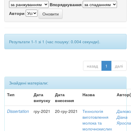
Впорядкування
Автори
Результати 1-1 зі 1 (час пошуку: 0.004 секунди).
назад
1
далі
Знайдені матеріали:
Тип
Дата
Дата
Назва
Автор(
випуску
внесення
Dissertation
гру-2021
20-гру-2021
Технологія
Далєвс
виготовлення
Діана
молока та
Яросла
молочнокислих