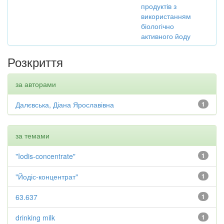
продуктів з
використанням
біологічно
активного йоду
Розкриття
за авторами
Далєвська, Діана Ярославівна
1
за темами
"Iodis-concentrate"
1
"Йодіс-концентрат"
1
63.637
1
drinking milk
1