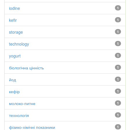
iodine
1
kefir
1
storage
1
technology
1
yogurt
1
біологічна цінність
1
йод
1
кефір
1
молоко-питне
1
технологія
1
фізико-хімічні показники
1