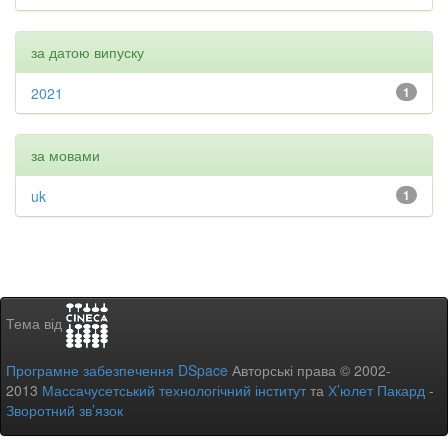
за датою випуску
2021
1
за мовами
uk
1
Тема від
Програмне забезпечення DSpace
Авторські права © 2002-
2013
Массачусетський технологічний інститут
та
Х’юлет Пакард
-
Зворотний зв’язок