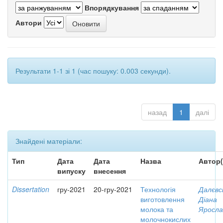
Впорядкування
Автори
Результати 1-1 зі 1 (час пошуку: 0.003 секунди).
назад
1
далі
Знайдені матеріали:
Тип
Дата
Дата
Назва
Автор(
випуску
внесення
Dissertation
гру-2021
20-гру-2021
Технологія
Далєвс
виготовлення
Діана
молока та
Яросла
молочнокислих