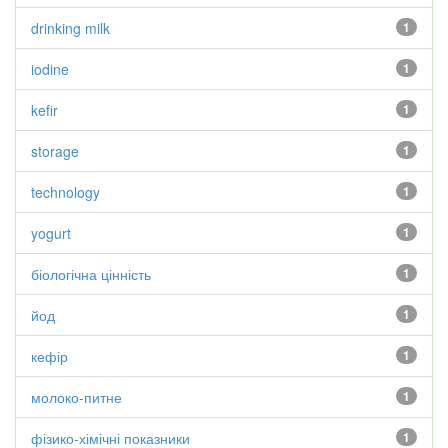
drinking milk
1
iodine
1
kefir
1
storage
1
technology
1
yogurt
1
біологічна цінність
1
йод
1
кефір
1
молоко-питне
1
фізико-хімічні показники
1