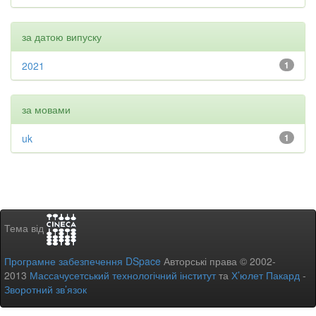
за датою випуску
2021
1
за мовами
uk
1
Тема від
Програмне забезпечення DSpace
Авторські права © 2002-
2013
Массачусетський технологічний інститут
та
Х’юлет Пакард
-
Зворотний зв’язок