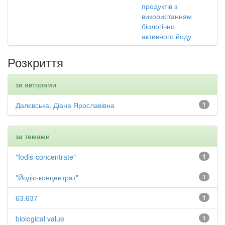
продуктів з
використанням
біологічно
активного йоду
Розкриття
за авторами
Далєвська, Діана Ярославівна
1
за темами
"Iodis-concentrate"
1
"Йодіс-концентрат"
1
63.637
1
biological value
1