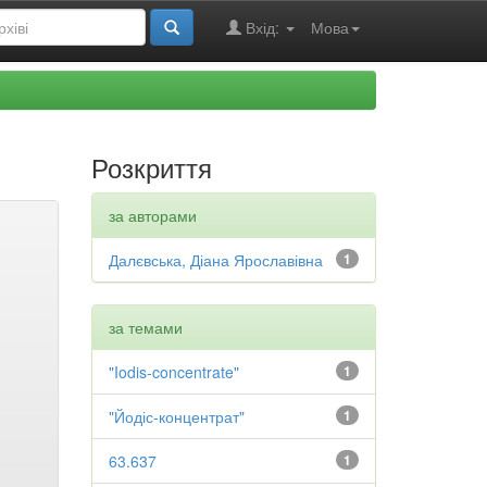
Вхід:
Мова
Розкриття
за авторами
Далєвська, Діана Ярославівна
1
за темами
"Iodis-concentrate"
1
"Йодіс-концентрат"
1
63.637
1