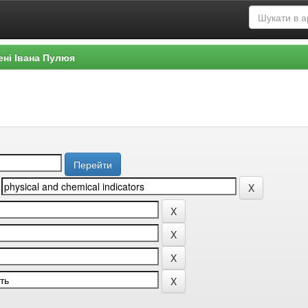
ені Івана Пулюя