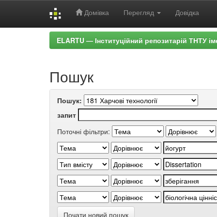
Домівка
Перегляд
Довідка
Skip
ELARTU — Інституційний репозитарій ТНТУ ім
navigation
Пошук
Пошук:
запит
Поточні фільтри:
Почати новий пошук