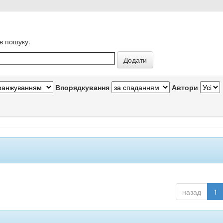
в пошуку.
Впорядкування
Автори
назад
1