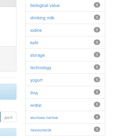
biological value
1
drinking milk
1
iodine
1
kefir
1
storage
1
technology
1
yogurt
1
йод
1
кефір
1
далі
молоко-питне
1
технологія
1