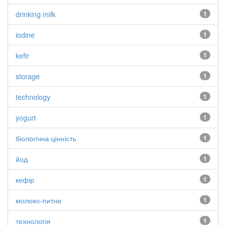
drinking milk
1
iodine
1
kefir
1
storage
1
technology
1
yogurt
1
біологічна цінність
1
йод
1
кефір
1
молоко-питне
1
технологія
1