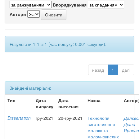
Впорядкування
Автори
Результати 1-1 зі 1 (час пошуку: 0.001 секунди).
назад
1
далі
Знайдені матеріали:
Тип
Дата
Дата
Назва
Автор(
випуску
внесення
Dissertation
гру-2021
20-гру-2021
Технологія
Далєвс
виготовлення
Діана
молока та
Яросла
молочнокислих