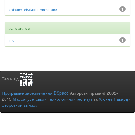
фізико-хімічні показники
1
за мовами
uk
1
Тема від
Програмне забезпечення DSpace
Авторські права © 2002-
2013
Массачусетський технологічний інститут
та
Х’юлет Пакард
-
Зворотний зв’язок