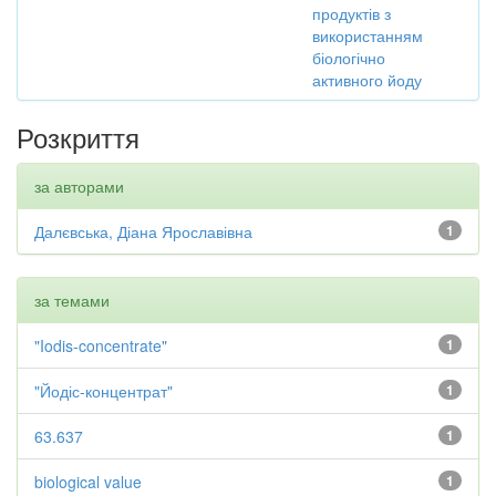
продуктів з
використанням
біологічно
активного йоду
Розкриття
за авторами
Далєвська, Діана Ярославівна
1
за темами
"Iodis-concentrate"
1
"Йодіс-концентрат"
1
63.637
1
biological value
1