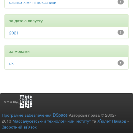
фізико-хімічні показники
1
за датою випуску
2021
1
за мовами
uk
1
Тема від
Програмне забезпечення DSpace
Авторські права © 2002-
2013
Массачусетський технологічний інститут
та
Х’юлет Пакард
-
Зворотний зв’язок