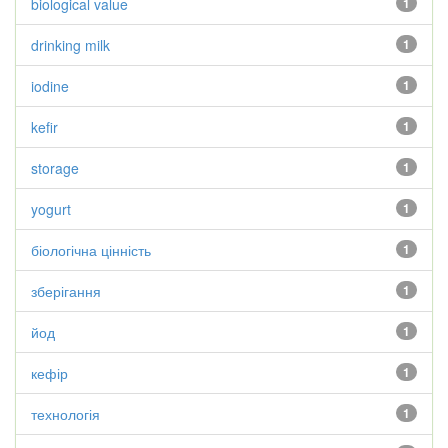
biological value
1
drinking milk
1
iodine
1
kefir
1
storage
1
yogurt
1
біологічна цінність
1
зберігання
1
йод
1
кефір
1
технологія
1