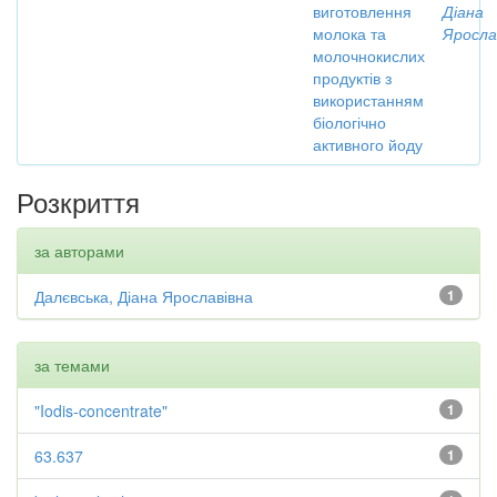
виготовлення
Діана
молока та
Яросла
молочнокислих
продуктів з
використанням
біологічно
активного йоду
Розкриття
за авторами
Далєвська, Діана Ярославівна
1
за темами
"Iodis-concentrate"
1
63.637
1