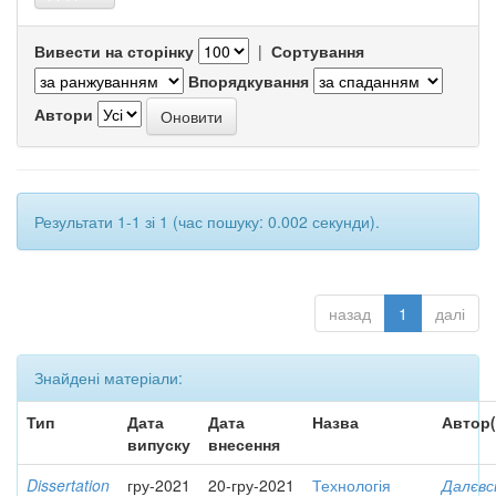
Вивести на сторінку
|
Сортування
Впорядкування
Автори
Результати 1-1 зі 1 (час пошуку: 0.002 секунди).
назад
1
далі
Знайдені матеріали:
Тип
Дата
Дата
Назва
Автор(
випуску
внесення
Dissertation
гру-2021
20-гру-2021
Технологія
Далєвс