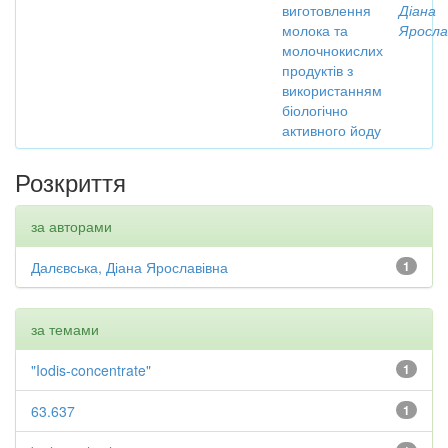
виготовлення
Діана
молока та
Яросла
молочнокислих
продуктів з
використанням
біологічно
активного йоду
Розкриття
за авторами
Далєвська, Діана Ярославівна
1
за темами
"Iodis-concentrate"
1
63.637
1