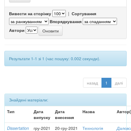
Вивести на сторінку
|
Сортування
Впорядкування
Автори
Результати 1-1 зі 1 (час пошуку: 0.002 секунди).
назад
1
далі
Знайдені матеріали:
Тип
Дата
Дата
Назва
Автор(
випуску
внесення
Dissertation
гру-2021
20-гру-2021
Технологія
Далєвс