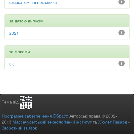
фізико-хімічні показники
1
за датою випуску
2021
1
за мовами
uk
1
Тема від
Програмне забезпечення DSpace
Авторські права © 2002-
2013
Массачусетський технологічний інститут
та
Х’юлет Пакард
-
Зворотний зв’язок