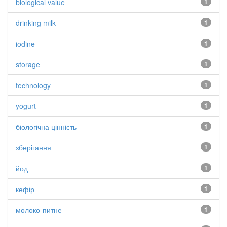
biological value
1
drinking milk
1
iodine
1
storage
1
technology
1
yogurt
1
біологічна цінність
1
зберігання
1
йод
1
кефір
1
молоко-питне
1