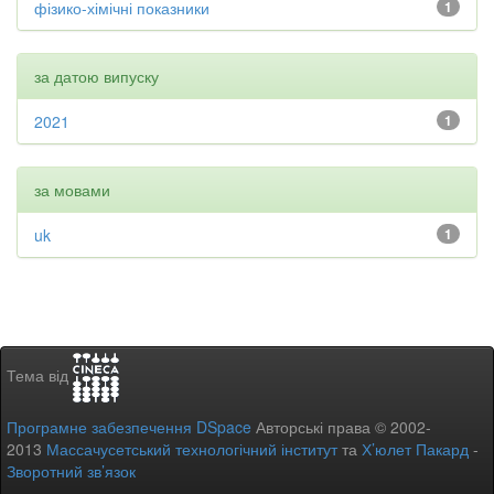
фізико-хімічні показники
1
за датою випуску
2021
1
за мовами
uk
1
Тема від
Програмне забезпечення DSpace
Авторські права © 2002-
2013
Массачусетський технологічний інститут
та
Х’юлет Пакард
-
Зворотний зв’язок