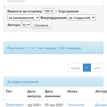
Вивести на сторінку
|
Сортування
Впорядкування
Автори
Результати 1-1 зі 1 (час пошуку: 0.001 секунди).
назад
1
далі
Знайдені матеріали:
Тип
Дата
Дата
Назва
Автор(
випуску
внесення
Dissertation
гру-2021
20-гру-2021
Технологія
Далєвс