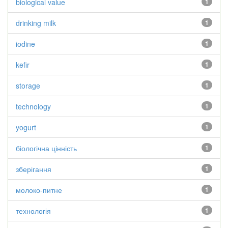
biological value
1
drinking milk
1
iodine
1
kefir
1
storage
1
technology
1
yogurt
1
біологічна цінність
1
зберігання
1
молоко-питне
1
технологія
1