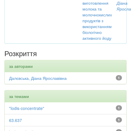
виготовлення
Діана
молока та
Яросла
молочнокислих
продуктів з
використанням
біологічно
активного йоду
Розкриття
за авторами
Далєвська, Діана Ярославівна
1
за темами
"Iodis-concentrate"
1
63.637
1