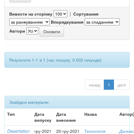
Вивести на сторінку
|
Сортування
Впорядкування
Автори
Результати 1-1 зі 1 (час пошуку: 0.002 секунди).
назад
1
далі
Знайдені матеріали:
Тип
Дата
Дата
Назва
Автор(
випуску
внесення
Dissertation
гру-2021
20-гру-2021
Технологія
Далєвс