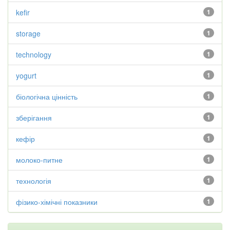
kefir
1
storage
1
technology
1
yogurt
1
біологічна цінність
1
зберігання
1
кефір
1
молоко-питне
1
технологія
1
фізико-хімічні показники
1