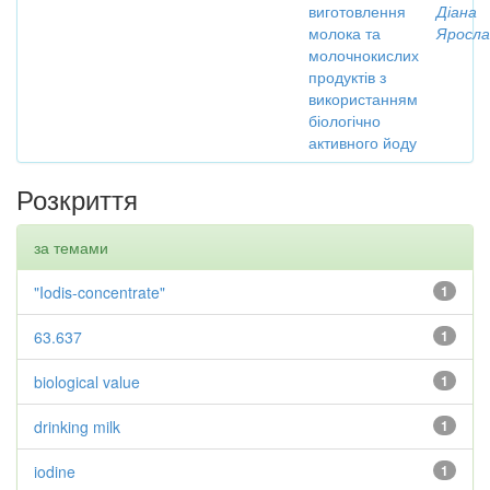
виготовлення
Діана
молока та
Яросла
молочнокислих
продуктів з
використанням
біологічно
активного йоду
Розкриття
за темами
"Iodis-concentrate"
1
63.637
1
biological value
1
drinking milk
1
iodine
1