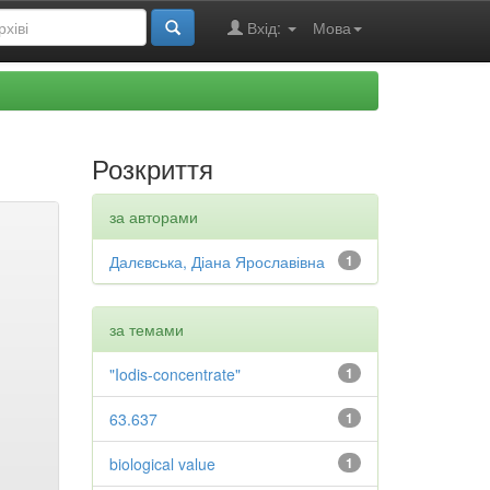
Вхід:
Мова
Розкриття
за авторами
Далєвська, Діана Ярославівна
1
за темами
"Iodis-concentrate"
1
63.637
1
biological value
1