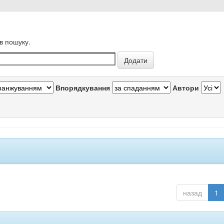
в пошуку.
Впорядкування
Автори
назад
1