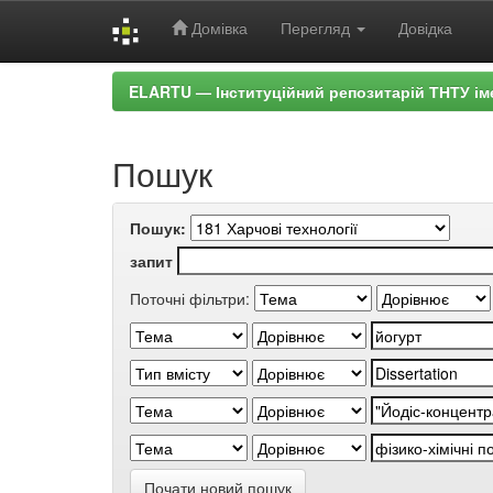
Домівка
Перегляд
Довідка
Skip
ELARTU — Інституційний репозитарій ТНТУ ім
navigation
Пошук
Пошук:
запит
Поточні фільтри:
Почати новий пошук