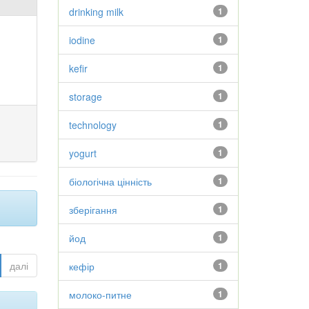
drinking milk
1
iodine
1
kefir
1
storage
1
technology
1
yogurt
1
біологічна цінність
1
зберігання
1
йод
1
далі
кефір
1
молоко-питне
1