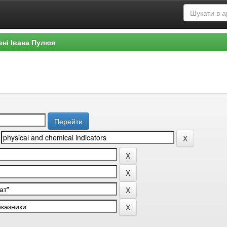
ені Івана Пулюя