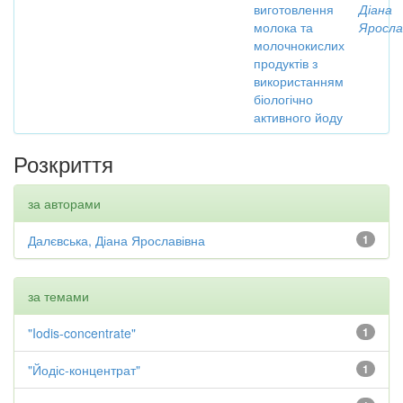
виготовлення
Діана
молока та
Яросла
молочнокислих
продуктів з
використанням
біологічно
активного йоду
Розкриття
за авторами
Далєвська, Діана Ярославівна
1
за темами
"Iodis-concentrate"
1
"Йодіс-концентрат"
1