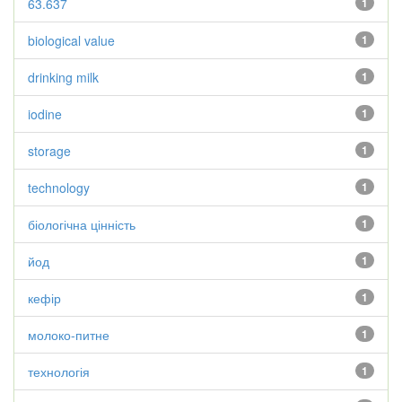
63.637
1
biological value
1
drinking milk
1
iodine
1
storage
1
technology
1
біологічна цінність
1
йод
1
кефір
1
молоко-питне
1
технологія
1