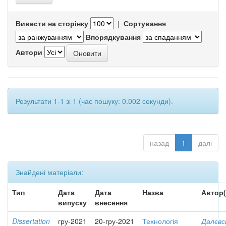
Вивести на сторінку
|
Сортування
Впорядкування
Автори
Результати 1-1 зі 1 (час пошуку: 0.002 секунди).
назад
1
далі
Знайдені матеріали:
Тип
Дата
Дата
Назва
Автор(
випуску
внесення
Dissertation
гру-2021
20-гру-2021
Технологія
Далєвс