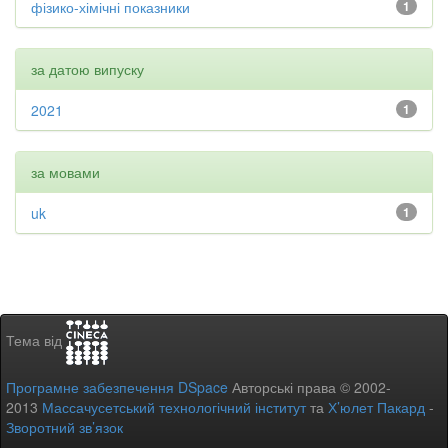
фізико-хімічні показники
1
за датою випуску
2021
1
за мовами
uk
1
Тема від
Програмне забезпечення DSpace
Авторські права © 2002-
2013
Массачусетський технологічний інститут
та
Х’юлет Пакард
-
Зворотний зв’язок