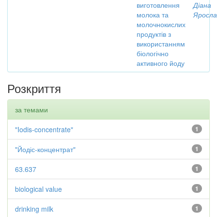
виготовлення
Діана
молока та
Яросла
молочнокислих
продуктів з
використанням
біологічно
активного йоду
Розкриття
за темами
"Iodis-concentrate"
1
"Йодіс-концентрат"
1
63.637
1
biological value
1
drinking milk
1