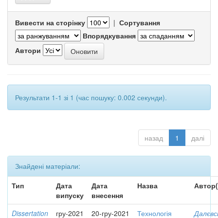
Вивести на сторінку
|
Сортування
Впорядкування
Автори
Результати 1-1 зі 1 (час пошуку: 0.002 секунди).
назад
1
далі
Знайдені матеріали:
Тип
Дата
Дата
Назва
Автор(
випуску
внесення
Dissertation
гру-2021
20-гру-2021
Технологія
Далєвс