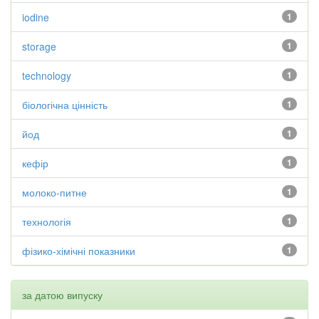
iodine
1
storage
1
technology
1
біологічна цінність
1
йод
1
кефір
1
молоко-питне
1
технологія
1
фізико-хімічні показники
1
за датою випуску