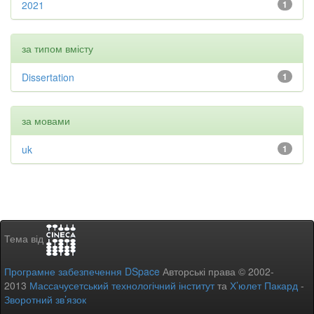
2021
1
за типом вмісту
Dissertation
1
за мовами
uk
1
Тема від
Програмне забезпечення DSpace
Авторські права © 2002-
2013
Массачусетський технологічний інститут
та
Х’юлет Пакард
-
Зворотний зв’язок