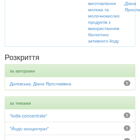
виготовлення
Діана
молока та
Яросла
молочнокислих
продуктів з
використанням
біологічно
активного йоду
Розкриття
за авторами
Далєвська, Діана Ярославівна
1
за темами
"Iodis-concentrate"
1
"Йодіс-концентрат"
1