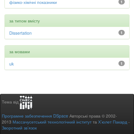
фізико-хімічні показники
1
за типом вмісту
Dissertation
1
за мовами
uk
1
Тема від
Програмне забезпечення DSpace
Авторські права © 2002-
2013
Массачусетський технологічний інститут
та
Х’юлет Пакард
-
Зворотний зв’язок