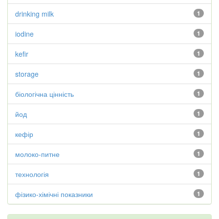
drinking milk
1
iodine
1
kefir
1
storage
1
біологічна цінність
1
йод
1
кефір
1
молоко-питне
1
технологія
1
фізико-хімічні показники
1