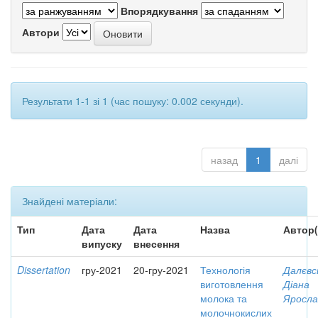
Впорядкування
Автори
Результати 1-1 зі 1 (час пошуку: 0.002 секунди).
назад
1
далі
Знайдені матеріали:
Тип
Дата
Дата
Назва
Автор(
випуску
внесення
Dissertation
гру-2021
20-гру-2021
Технологія
Далєвс
виготовлення
Діана
молока та
Яросла
молочнокислих