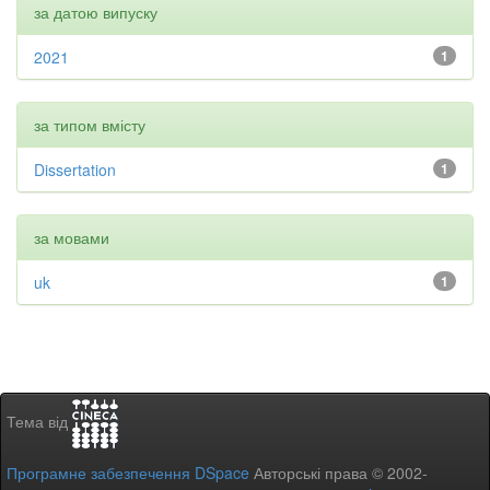
за датою випуску
2021
1
за типом вмісту
Dissertation
1
за мовами
uk
1
Тема від
Програмне забезпечення DSpace
Авторські права © 2002-