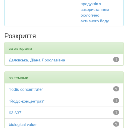
продуктів з
використанням
біологічно
активного йоду
Розкриття
за авторами
Далєвська, Діана Ярославівна
1
за темами
"Iodis-concentrate"
1
"Йодіс-концентрат"
1
63.637
1
biological value
1