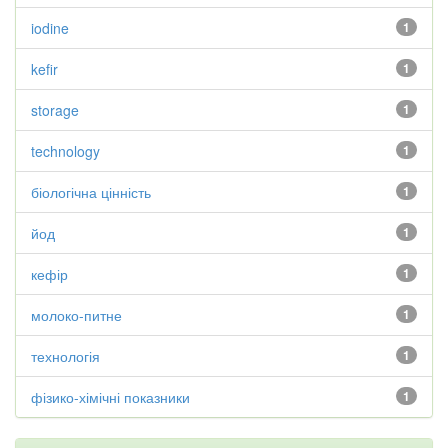
iodine
1
kefir
1
storage
1
technology
1
біологічна цінність
1
йод
1
кефір
1
молоко-питне
1
технологія
1
фізико-хімічні показники
1