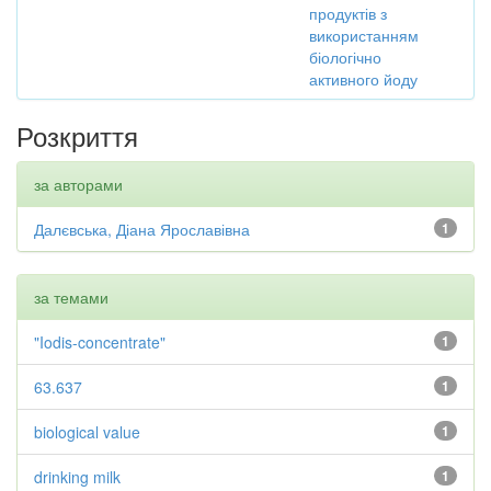
продуктів з
використанням
біологічно
активного йоду
Розкриття
за авторами
Далєвська, Діана Ярославівна
1
за темами
"Iodis-concentrate"
1
63.637
1
biological value
1
drinking milk
1