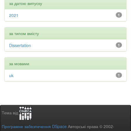
за датою випуску
2021
1
за типом вмісту
Dissertation
1
за мовами
uk
1
Тема від
Програмне забезпечення DSpace
Авторські права © 2002-