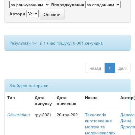
Впорядкування
Автори
Результати 1-1 зі 1 (час пошуку: 0.001 секунди).
назад
1
далі
Знайдені матеріали:
Тип
Дата
Дата
Назва
Автор(
випуску
внесення
Dissertation
гру-2021
20-гру-2021
Технологія
Далєвс
виготовлення
Діана
молока та
Яросла
молочнокислих