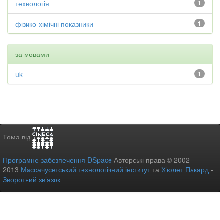
технологія
1
фізико-хімічні показники
1
за мовами
uk
1
Тема від
Програмне забезпечення DSpace
Авторські права © 2002-
2013
Массачусетський технологічний інститут
та
Х’юлет Пакард
-
Зворотний зв’язок