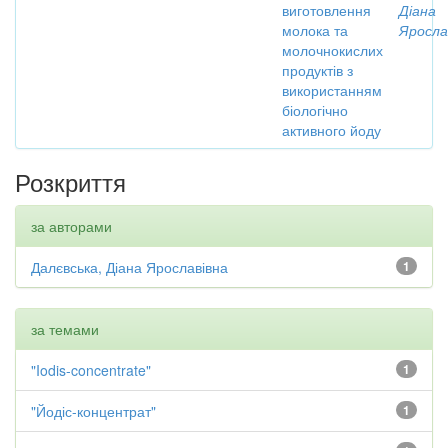
виготовлення
Діана
молока та
Яросла
молочнокислих
продуктів з
використанням
біологічно
активного йоду
Розкриття
за авторами
Далєвська, Діана Ярославівна
1
за темами
"Iodis-concentrate"
1
"Йодіс-концентрат"
1