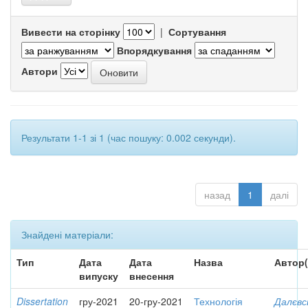
Вивести на сторінку
|
Сортування
Впорядкування
Автори
Результати 1-1 зі 1 (час пошуку: 0.002 секунди).
назад
1
далі
Знайдені матеріали:
Тип
Дата
Дата
Назва
Автор(
випуску
внесення
Dissertation
гру-2021
20-гру-2021
Технологія
Далєвс