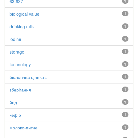
63.637
1
biological value
1
drinking milk
1
iodine
1
storage
1
technology
1
біологічна цінність
1
зберігання
1
йод
1
кефір
1
молоко-питне
1