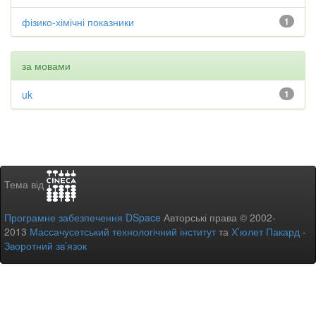
фізико-хімічні показники
1
за мовами
uk
1
Тема від
Програмне забезпечення DSpace
Авторські права © 2002-
2013
Массачусетський технологічний інститут
та
Х’юлет Пакард
-
Зворотний зв’язок