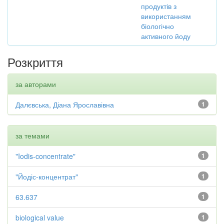
продуктів з
використанням
біологічно
активного йоду
Розкриття
за авторами
Далєвська, Діана Ярославівна
1
за темами
"Iodis-concentrate"
1
"Йодіс-концентрат"
1
63.637
1
biological value
1