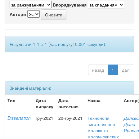
Впорядкування
Автори
Результати 1-1 зі 1 (час пошуку: 0.001 секунди).
назад
1
далі
Знайдені матеріали:
Тип
Дата
Дата
Назва
Автор(
випуску
внесення
Dissertation
гру-2021
20-гру-2021
Технологія
Далєвс
виготовлення
Діана
молока та
Яросла
молочнокислих