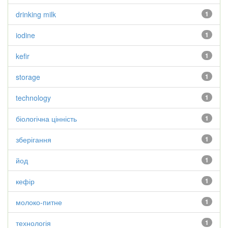
drinking milk
1
iodine
1
kefir
1
storage
1
technology
1
біологічна цінність
1
зберігання
1
йод
1
кефір
1
молоко-питне
1
технологія
1