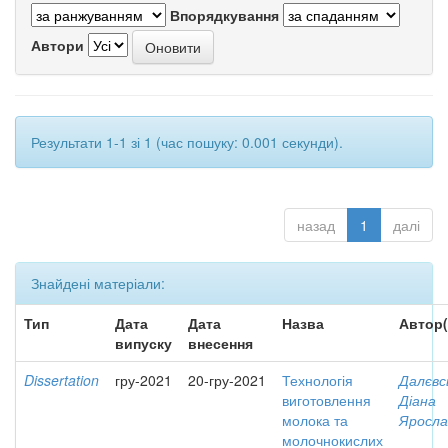
Впорядкування
Автори
Результати 1-1 зі 1 (час пошуку: 0.001 секунди).
назад
1
далі
Знайдені матеріали:
Тип
Дата
Дата
Назва
Автор(
випуску
внесення
Dissertation
гру-2021
20-гру-2021
Технологія
Далєвс
виготовлення
Діана
молока та
Яросла
молочнокислих