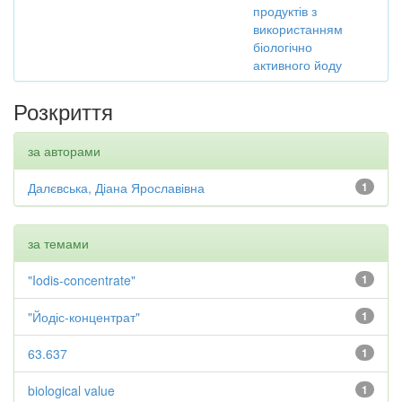
продуктів з
використанням
біологічно
активного йоду
Розкриття
за авторами
Далєвська, Діана Ярославівна
1
за темами
"Iodis-concentrate"
1
"Йодіс-концентрат"
1
63.637
1
biological value
1