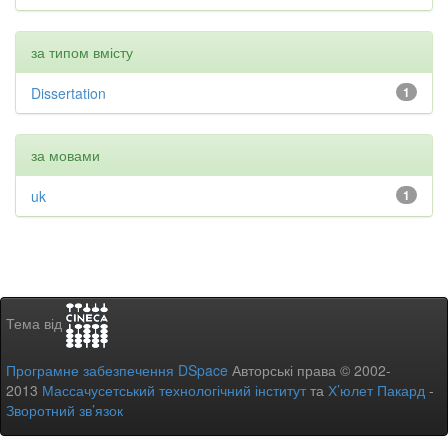
за типом вмісту
Dissertation
1
за мовами
uk
1
Тема від
Програмне забезпечення DSpace
Авторські права © 2002-
2013
Массачусетський технологічний інститут
та
Х’юлет Пакард
-
Зворотний зв’язок