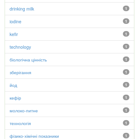
drinking milk
1
iodine
1
kefir
1
technology
1
біологічна цінність
1
зберігання
1
йод
1
кефір
1
молоко-питне
1
технологія
1
фізико-хімічні показники
1