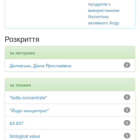
продуктів з
використанням
біологічно
активного йоду
Розкриття
за авторами
Далєвська, Діана Ярославівна
1
за темами
"Iodis-concentrate"
1
"Йодіс-концентрат"
1
63.637
1
biological value
1