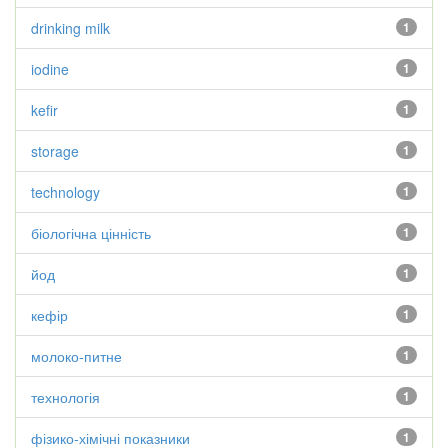
drinking milk
1
iodine
1
kefir
1
storage
1
technology
1
біологічна цінність
1
йод
1
кефір
1
молоко-питне
1
технологія
1
фізико-хімічні показники
1