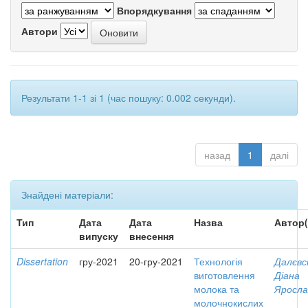
Впорядкування
Автори
Результати 1-1 зі 1 (час пошуку: 0.002 секунди).
назад
1
далі
Знайдені матеріали:
Тип
Дата
Дата
Назва
Автор(
випуску
внесення
Dissertation
гру-2021
20-гру-2021
Технологія
Далєвс
виготовлення
Діана
молока та
Яросла
молочнокислих