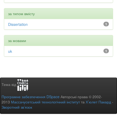
за типом вмісту
Dissertation
1
за мовами
uk
1
Тема від
Програмне забезпечення DSpace
Авторські права © 2002-
2013
Массачусетський технологічний інститут
та
Х’юлет Пакард
-
Зворотний зв’язок